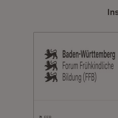
In
Extern:
FFB