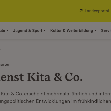
Extern:
Landesportal
ule
Jugend & Sport
Kultur & Weiterbildung
Servi
.
garten
ienst Kita & Co.
 Kita & Co. erscheint mehrmals jährlich und infor
ungspolitischen Entwicklungen im frühkindlichen