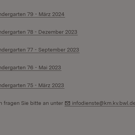
(Öffnet in neuem Fenster)
indergarten 79 - März 2024
(Öffnet in neuem Fenst
indergarten 78 - Dezember 2023
(Öffnet in neuem Fenst
indergarten 77 - September 2023
(Öffnet in neuem Fenster)
indergarten 76 - Mai 2023
(Öffnet in neuem Fenster)
indergarten 75 - März 2023
E-Mail:
 fragen Sie bitte an unter
infodienste@km.kv.bwl.d