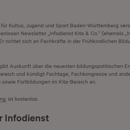
 für Kultus, Jugend und Sport Baden-Württemberg ve
enlosen Newsletter „Infodienst Kita & Co.“ (ehemals „I
Er richtet sich an Fachkräfte in der Frühkindlichen Bil
gibt Auskunft über die neuesten bildungspolitischen E
Bereich und kündigt Fachtage, Fachkongresse und and
 sowie Fortbildungen im Kita-Bereich an.
(Öffnet in neuem Fenster)
ng
ist kostenlos.
r Infodienst