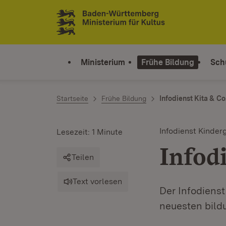
Zum Inhalt springen
Link zur Startseite
Ministerium
Frühe Bildung
Sch
Startseite
Frühe Bildung
Infodienst Kita & Co
Infodienst Kinder
Lesezeit: 1 Minute
Infod
Teilen
Text vorlesen
Der Infodienst
neuesten bild