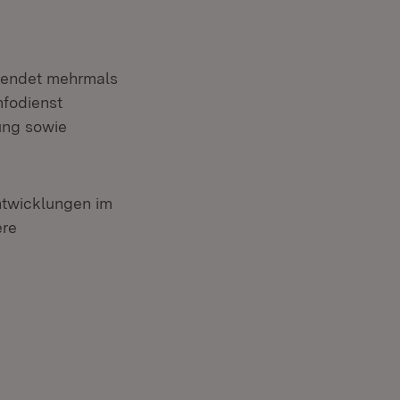
rsendet mehrmals
nfodienst
dung sowie
ntwicklungen im
ere