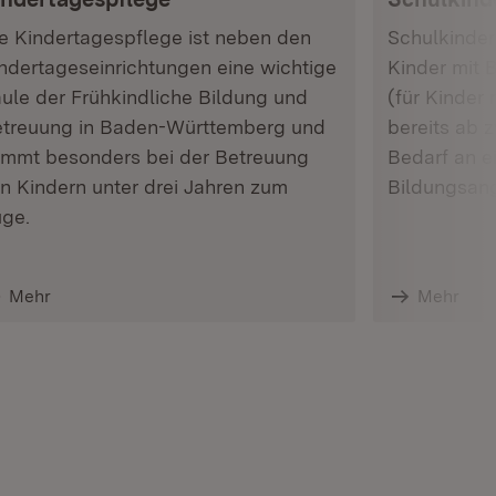
e Kindertagespflege ist neben den
Schulkinder
ndertageseinrichtungen eine wichtige
Kinder mit 
ule der Frühkindliche Bildung und
(für Kinder
treuung in Baden-Württemberg und
bereits ab 
mmt besonders bei der Betreuung
Bedarf an 
n Kindern unter drei Jahren zum
Bildungsang
ge.
Mehr
Mehr