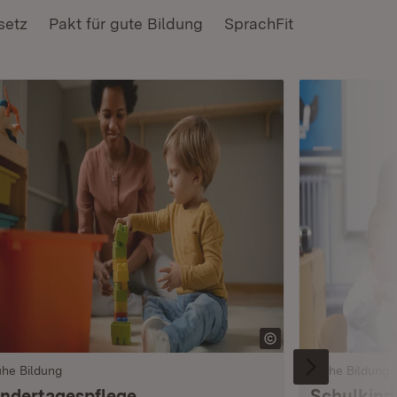
setz
Pakt für gute Bildung
SprachFit
ühe Bildung
Frühe Bildung
indertagespflege
Schulkind