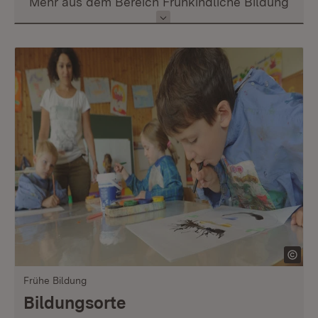
Inhalt auswählen
Mehr aus dem Bereich Frühkindliche Bildung
Frühe Bildung
Bildungsorte