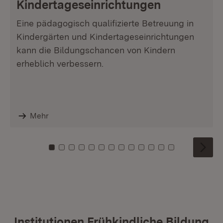
Kindertageseinrichtungen
Eine pädagogisch qualifizierte Betreuung in
Kindergärten und Kindertageseinrichtungen
kann die Bildungschancen von Kindern
erheblich verbessern.
Mehr
Zu Kachel: 0
Zu Kachel: 1
Zu Kachel: 2
Zu Kachel: 3
Zu Kachel: 4
Zu Kachel: 5
Zu Kachel: 6
Zu Kachel: 7
Zu Kachel: 8
Zu Kachel: 9
Zu Kachel: 10
Zu Kachel: 11
Zu Kachel: 1
Institutionen Frühkindliche Bildung