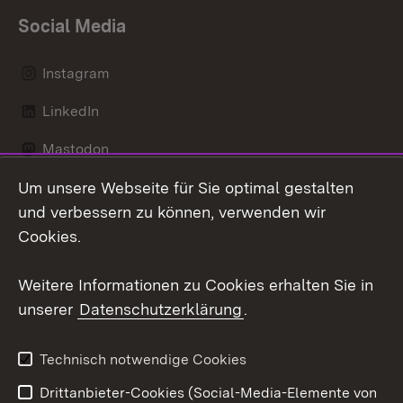
Social Media
Instagram
LinkedIn
Mastodon
Um unsere Webseite für Sie optimal gestalten
Messenger
und verbessern zu können, verwenden wir
Social Wall
Cookies.
Youtube
Weitere Informationen zu Cookies erhalten Sie in
unserer
Datenschutzerklärung
.
Zum 
Datenschutz
Barrierefreiheit
Technisch notwendige Cookies
Kontakt
Impressum
Drittanbieter-Cookies (Social-Media-Elemente von
Cookies