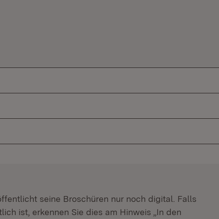
m Fenster)
fentlicht seine Broschüren nur noch digital. Falls
lich ist, erkennen Sie dies am Hinweis „In den