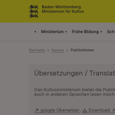
Zum Inhalt springen
Link zur Startseite
Ministerium
Frühe Bildung
Sch
Startseite
Service
Publikationen
Das Kultusministerium bietet die Publ
auch in anderen Sprachen lesen möcht
Extern:
google Übersetzer
(Öffnet in neuem
,
Download:
Download: A