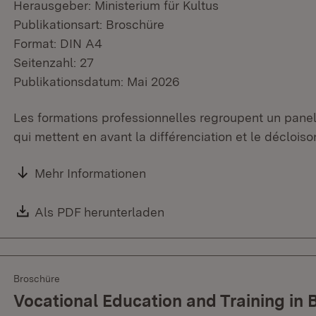
Herausgeber: Ministerium für Kultus
Publikationsart: Broschüre
Format: DIN A4
Seitenzahl: 27
Publikationsdatum: Mai 2026
Les formations professionnelles regroupent un panel 
qui mettent en avant la différenciation et le déclois
Mehr Informationen
Download:
Als PDF herunterladen
(Öffnet in neuem Fenster)
Broschüre
Vocational Education and Training i