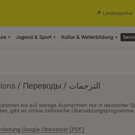
Extern:
Landesportal
ule
Jugend & Sport
Kultur & Weiterbildung
Servi
Übersetzungen / Translations / Переводы / الترجمات
ikationen bis auf wenige Ausnahmen nur in deutscher 
en, gibt es online zahlreiche Übersetzungsprogramme. 
 Fenster)
nleitung Google Übersetzer (PDF)
(Öffnet in neuem Fen