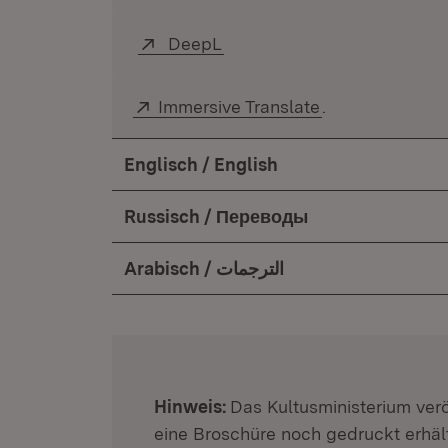
Extern:
DeepL
(Öffnet in neuem Fenster)
Extern:
Immersive Translate
(Öffnet in neue
.
Englisch / English
Russisch / Переводы
Arabisch / الترجمات
:
Hinweis:
Das Kultusministerium veröf
eine Broschüre noch gedruckt erhält