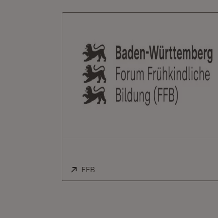
Extern:
FFB