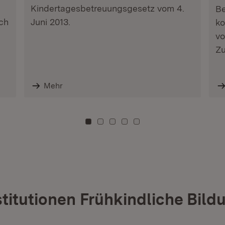
Kindertagesbetreuungsgesetz vom 4.
Be
ch
Juni 2013.
ko
vo
Zu
Mehr
Zu Kachel: 0
Zu Kachel: 3
Zu Kachel: 6
Zu Kachel: 9
Zu Kachel: 12
stitutionen Frühkindliche Bild