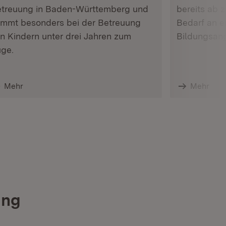
treuung in Baden-Württemberg und
bereits ab 
mmt besonders bei der Betreuung
Bedarf an 
n Kindern unter drei Jahren zum
Bildungsang
ge.
Mehr
Mehr
ung