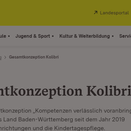
Extern:
Landesportal
ule
Jugend & Sport
Kultur & Weiterbildung
Servi
g
Gesamtkonzeption Kolibri
tkonzeption Kolibr
tkonzeption „Kompetenzen verlässlich voranbring
as Land Baden-Württemberg seit dem Jahr 2019
nrichtungen und die Kindertagespflege.