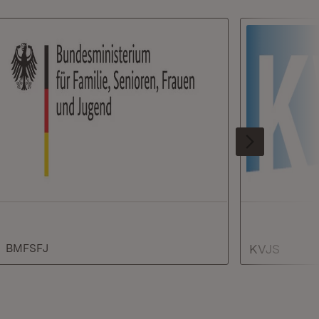
Extern:
BMFSFJ
KVJS