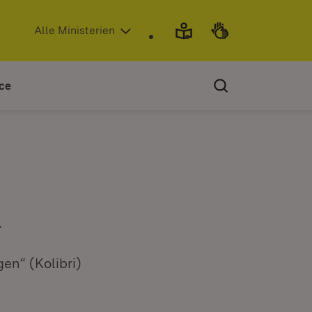
(Öffnet in neuem Fenster)
Alle Ministerien
ce
i
en“ (Kolibri)