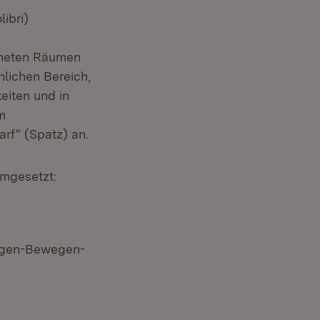
ibri)
gneten Räumen
hlichen Bereich,
eiten und in
m
rf“ (Spatz) an.
mgesetzt:
ingen-Bewegen-