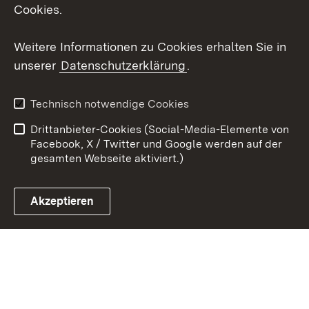
Social Wall
Cookies.
Youtube
Weitere Informationen zu Cookies erhalten Sie in
unserer
Datenschutzerklärung
.
Zum 
Datenschutz
Barrierefreiheit
Technisch notwendige Cookies
Kontakt
Impressum
Drittanbieter-Cookies (Social-Media-Elemente von
Cookies
Facebook, X / Twitter und Google werden auf der
gesamten Webseite aktiviert.)
Akzeptieren
Link zum Landesportal