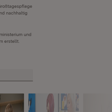
Großtagespflege
nd nachhaltig
ministerium und
 erstellt.
ffnet in neuem Fenster)