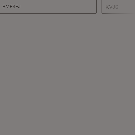
Extern:
BMFSFJ
KVJS