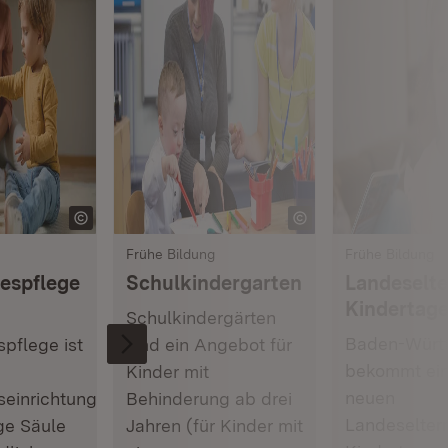
Frühe Bildung
Frühe Bildung
espflege
Schulkindergarten
Landeselte
Kindertag
Schulkindergärten
Baden-Würt
pflege ist
sind ein Angebot für
bekommt ei
Kinder mit
neuen
seinrichtungen
Behinderung ab drei
Landeseltern
ge Säule
Jahren (für Kinder mit