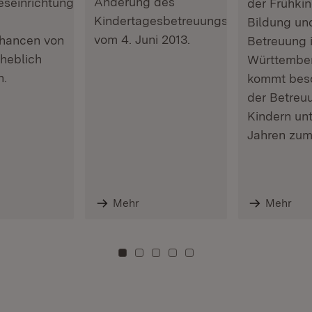
Änderung des
eseinrichtungen
der Frühkin
Kindertagesbetreuungsgesetz
Bildung un
vom 4. Juni 2013.
hancen von
Betreuung 
rheblich
Württembe
n.
kommt beso
der Betreu
Kindern unt
Jahren zum
Mehr
Mehr
Zu Kachel: 0
Zu Kachel: 3
Zu Kachel: 6
Zu Kachel: 9
Zu Kachel: 12