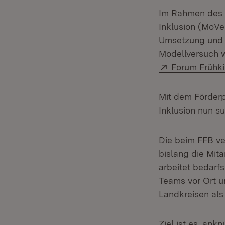
Im Rahmen des P
Inklusion (MoVe
Umsetzung und k
Modellversuch w
Extern:
Forum Frühki
Mit dem Förderp
Inklusion nun s
Die beim FFB ver
bislang die Mit
arbeitet bedarfs
Teams vor Ort u
Landkreisen als 
Ziel ist es, an