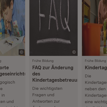
g
Frühe Bildung
Frühe Bildung
orte
FAQ zur Änderung
Kindertag
geseinrichtungen
des
Die
Kindertagesbetreuungsgesetz
gogisch
Kindertages
Die wichtigsten
te
neben den
Fragen und
 in
Kindertage
Antworten zur
ten und
eine wichti