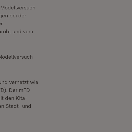
 Modellversuch
gen bei der
er
probt und vom
Modellversuch
 und vernetzt wie
mFD). Der mFD
it den Kita-
en Stadt- und