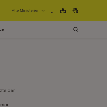
(Öffnet in neuem Fenster)
Alle Ministerien
ce
zte der
sion.