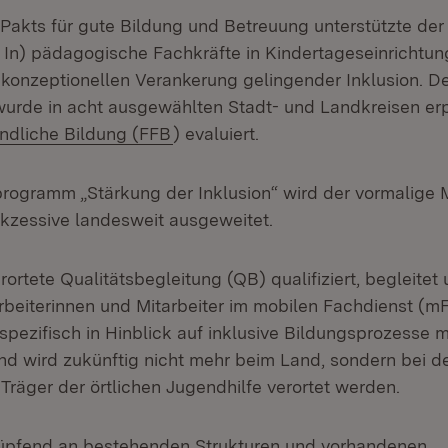
akts für gute Bildung und Betreuung unterstützte der
 In) pädagogische Fachkräfte in Kindertageseinrichtun
onzeptionellen Verankerung gelingender Inklusion. D
urde in acht ausgewählten Stadt- und Landkreisen er
(Öffnet in neuem Fenster)
ndliche Bildung (FFB
) evaluiert.
rogramm „Stärkung der Inklusion“ wird der vormalige 
ukzessive landesweit ausgeweitet.
ortete Qualitätsbegleitung (QB) qualifiziert, begleitet
arbeiterinnen und Mitarbeiter im mobilen Fachdienst (
spezifisch in Hinblick auf inklusive Bildungsprozesse m
nd wird zukünftig nicht mehr beim Land, sondern bei d
Träger der örtlichen Jugendhilfe verortet werden.
knüpfend an bestehenden Strukturen und vorhandenen