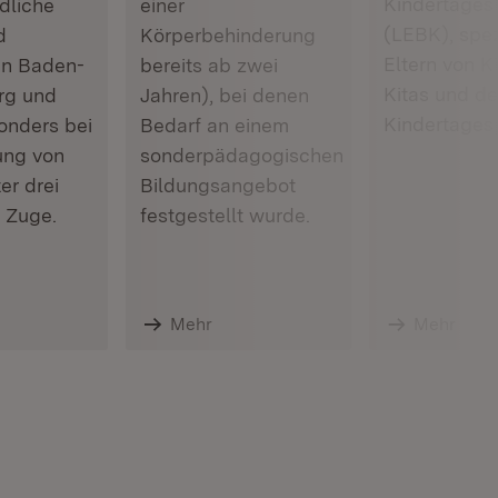
Kindertages
dliche
einer
(LEBK), spezi
d
Körperbehinderung
Eltern von K
in Baden-
bereits ab zwei
Kitas und de
rg und
Jahren), bei denen
Kindertages
nders bei
Bedarf an einem
ung von
sonderpädagogischen
er drei
Bildungsangebot
 Zuge.
festgestellt wurde.
Mehr
Mehr