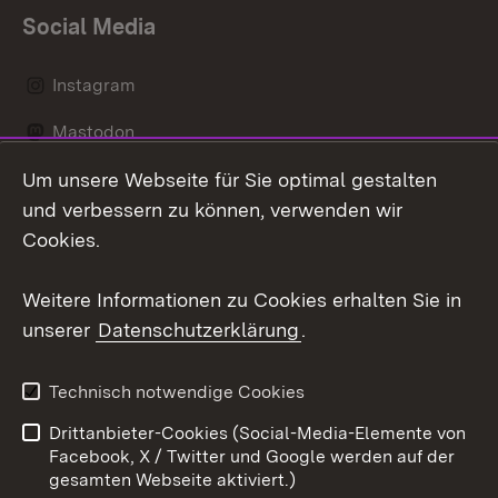
Social Media
Instagram
Mastodon
Um unsere Webseite für Sie optimal gestalten
Messenger
und verbessern zu können, verwenden wir
Social Wall
Cookies.
Youtube
Weitere Informationen zu Cookies erhalten Sie in
unserer
Datenschutzerklärung
.
Zum 
Datenschutz
Barrierefreiheit
Technisch notwendige Cookies
Kontakt
Impressum
Drittanbieter-Cookies (Social-Media-Elemente von
Cookies
Facebook, X / Twitter und Google werden auf der
gesamten Webseite aktiviert.)