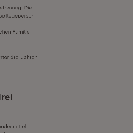
etreuung. Die
espflegeperson
chen Familie
ter drei Jahren
rei
undesmittel