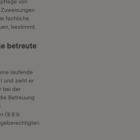
spflege von
en Zuweisungen
ie fachliche
uen, bestimmt.
ge betreute
eine laufende
 und zieht er
 bei der
die Betreuung
c
n (§ 8 b
rgeberechtigten