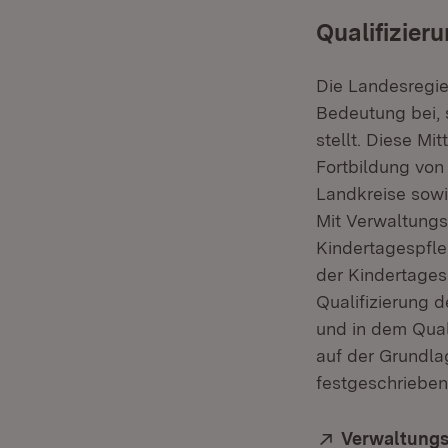
Qualifizier
Die Landesregie
Bedeutung bei, 
stellt. Diese Mi
Fortbildung von
Landkreise sowi
Mit Verwaltungsv
Kindertagespfle
der Kindertages
Qualifizierung 
und in dem Qual
auf der Grundla
festgeschrieben
Extern:
Verwaltungsv