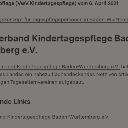
flege (VwV Kindertagespflege) vom 6. April 2021
(Öf
ngskonzept für Tagespflegepersonen in Baden-Württem
erband Kindertagespflege Ba
erg e.V.
(Öf
rband Kindertagespflege Baden-Württemberg e.V.
hat
es Landes ein nahezu flächendeckendes Netz von örtli
igen Tageselternvereinen aufgebaut.
nde Links
(Öffnet
nd Kindertagespflege Baden-Württemberg e.V.