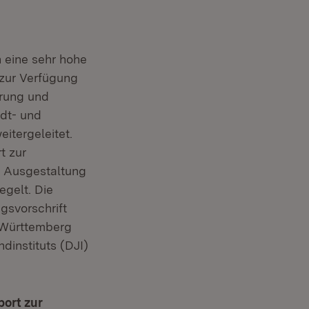
 eine sehr hohe
 zur Verfügung
erung und
dt- und
itergeleitet.
t zur
e Ausgestaltung
egelt. Die
gsvorschrift
-Württemberg
instituts (DJI)
port zur