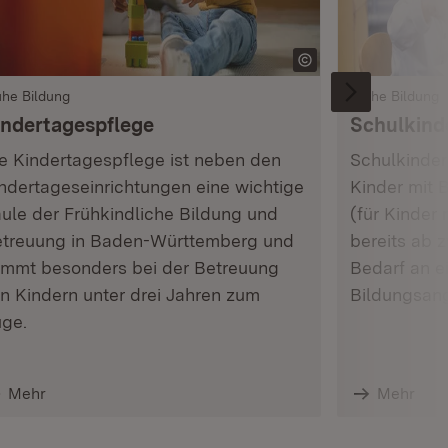
ühe Bildung
Frühe Bildung
indertagespflege
Schulkind
e Kindertagespflege ist neben den
Schulkinder
ndertageseinrichtungen eine wichtige
Kinder mit 
ule der Frühkindliche Bildung und
(für Kinder
treuung in Baden-Württemberg und
bereits ab 
mmt besonders bei der Betreuung
Bedarf an 
n Kindern unter drei Jahren zum
Bildungsang
ge.
Mehr
Mehr