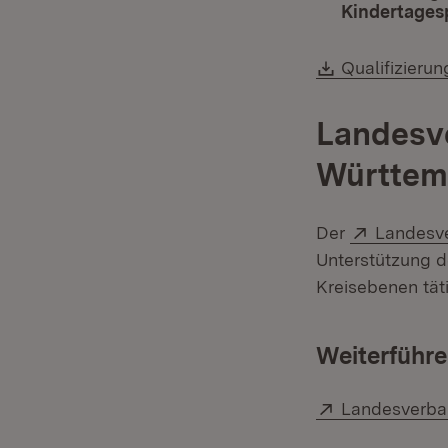
Kindertagesp
Download:
Qualifizieru
Landesv
Württemb
Extern:
Der
Landesve
Unterstützung d
Kreisebenen tät
Weiterführe
Extern:
Landesverba