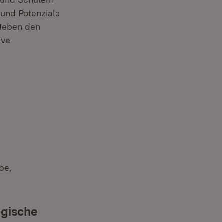
 und Potenziale
 Neben den
ive
be,
ogische