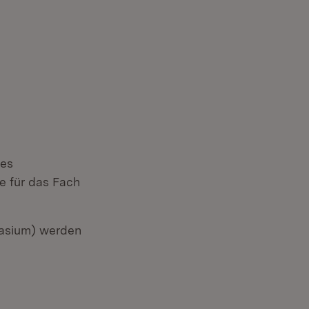
des
e für das Fach
fnet in neuem Fenster)
nasium) werden