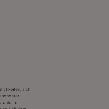
)
ter)
er)
ichkeiten, sich
besonderer
rofile im
 und Schülern