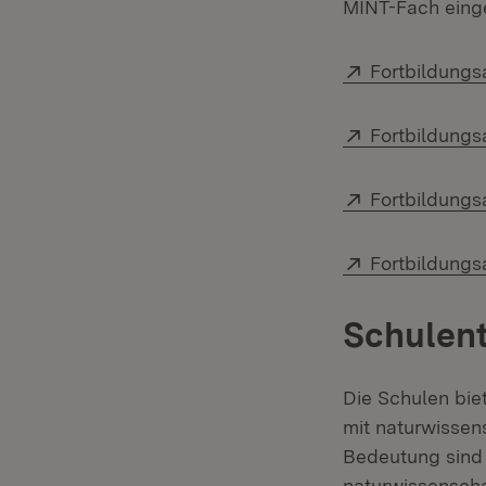
MINT-Fach eing
Extern:
Fortbildungs
Extern:
Fortbildungs
Extern:
Fortbildung
Extern:
Fortbildungs
Schulent
Die Schulen bie
mit naturwissen
Bedeutung sind 
naturwissenscha