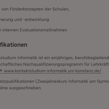
 von Förderkonzepten der Schulen,
cherung und -entwicklung
i internen Evaluationsmaßnahmen
fikationen
tudium Informatik ist ein einjähriges, berufsbegleiten
chaftliches
Nachqualifizierungsprogramm für Lehrkräft
Extern:
(Öf
www.kontaktstudium-informatik.uni-konstanz.de/
atzqualifikationen (Zweijahreskurs Informatik am Gym
line ausgeschrieben.