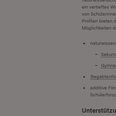
ein vertieftes W
von Schülerinne
Profilen bieten 
Möglichkeiten d
naturwissens
Sekund
Gymna
Begabtenför
additive Fö
Schülerfors
Unterstütz