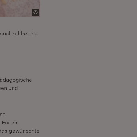
onal zahlreiche
pädagogische
gen und
ise
 Für ein
 das gewünschte