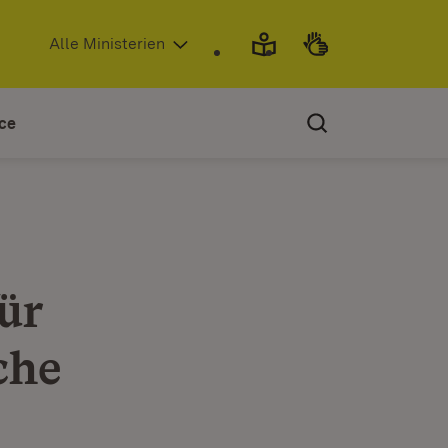
(Öffnet in neuem Fenster)
Alle Ministerien
ce
ür
che