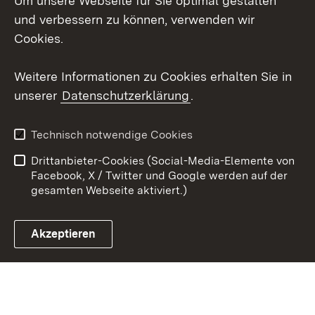
Um unsere Webseite für Sie optimal gestalten
und verbessern zu können, verwenden wir
Social Wall
Cookies.
Youtube
Weitere Informationen zu Cookies erhalten Sie in
unserer
Datenschutzerklärung
.
Zum 
Datenschutz
Barrierefreiheit
Technisch notwendige Cookies
Kontakt
Impressum
Drittanbieter-Cookies (Social-Media-Elemente von
Cookies
Facebook, X / Twitter und Google werden auf der
gesamten Webseite aktiviert.)
Akzeptieren
Link zum Landesportal