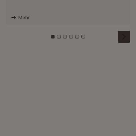
Mehr
Zu Kachel: 0
Zu Kachel: 1
Zu Kachel: 2
Zu Kachel: 3
Zu Kachel: 4
Zu Kachel: 5