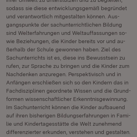
so­dass sie
die­se ent­wick­lungs­ge­mäß be­grün­det
und ver­ant­wort­lich mit­ge­stal­ten kön­nen. Aus­
gangs­punk­te der sach­un­ter­richt­li­chen Bil­dung
sind Welt­erfah­run­gen und Welt­auf­fas­sun­gen so­
wie Be­zie­hun­gen, die Kin­der be­reits vor und au­
ßer­halb der Schu­le ge­won­nen ha­ben. Ziel des
Sach­un­ter­richts ist es, die­se ins Be­wusst­sein zu
ru­fen, zur Spra­che zu brin­gen und die Kin­der zum
Nach­den­ken an­zu­re­gen. Per­spek­ti­visch und in
An­fän­gen er­schlie­ßen sich so den Kin­dern das in
Fach­dis­zi­pli­nen ge­ord­ne­te Wis­sen und die Grund­
for­men wis­sen­schaft­li­cher Er­kennt­nis­ge­win­nung.
Im Sach­un­ter­richt kön­nen die Kin­der auf­bau­end
auf ih­ren bis­he­ri­gen Bil­dungs­er­fah­run­gen in Fa­mi­
lie und Kin­der­ta­ges­stät­te die Welt zu­neh­mend
dif­fe­ren­zier­ter er­kun­den, ver­ste­hen und ge­stal­ten.