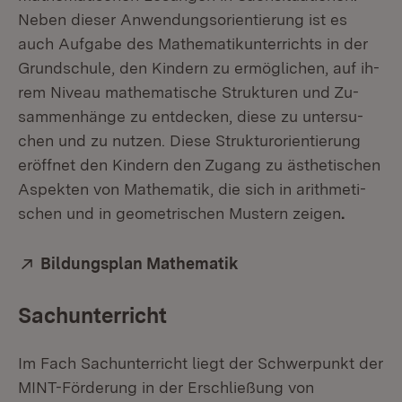
Ne­ben die­ser An­wen­dungs­ori­en­tie­rung ist es
auch Auf­ga­be des Ma­the­ma­tik­un­ter­richts in der
Grund­schu­le, den Kin­dern zu er­mög­li­chen, auf ih­
rem Ni­veau ma­the­ma­ti­sche Struk­tu­ren und Zu­
sam­men­hän­ge zu ent­de­cken, die­se zu un­ter­su­
chen und zu nut­zen. Die­se Struk­tur­ori­en­tie­rung
er­öff­net den Kin­dern den Zu­gang zu äs­the­ti­schen
As­pek­ten von Ma­the­ma­tik, die sich in arith­me­ti­
schen und in geo­me­tri­schen Mus­tern zei­gen
.
Extern:
Bildungsplan Mathematik
(Öffnet in neuem Fen
Sachunterricht
Im Fach Sachunterricht liegt der Schwerpunkt der
MINT-Förderung in der Erschließung von