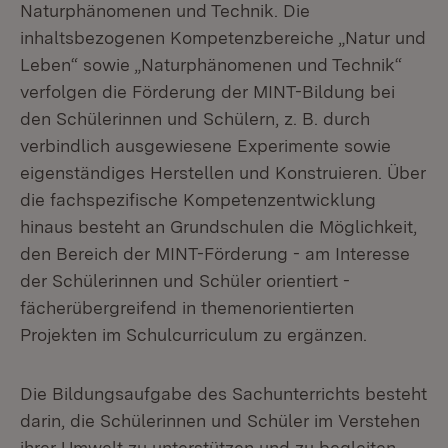
Naturphänomenen und Technik. Die
inhaltsbezogenen Kompetenzbereiche „Natur und
Leben“ sowie „Naturphänomenen und Technik“
verfolgen die Förderung der MINT-Bildung bei
den Schülerinnen und Schülern, z. B. durch
verbindlich ausgewiesene Experimente sowie
eigenständiges Herstellen und Konstruieren. Über
die fachspezifische Kompetenzentwicklung
hinaus besteht an Grundschulen die Möglichkeit,
den Bereich der MINT-Förderung - am Interesse
der Schülerinnen und Schüler orientiert -
fächerübergreifend in themenorientierten
Projekten im Schulcurriculum zu ergänzen.
Die Bil­dungs­auf­ga­be des Sach­un­ter­richts be­steht
dar­in, die Schü­le­rin­nen und Schü­ler im Ver­ste­hen
ih­rer Um­welt zu un­ter­stüt­zen und zu be­glei­ten,