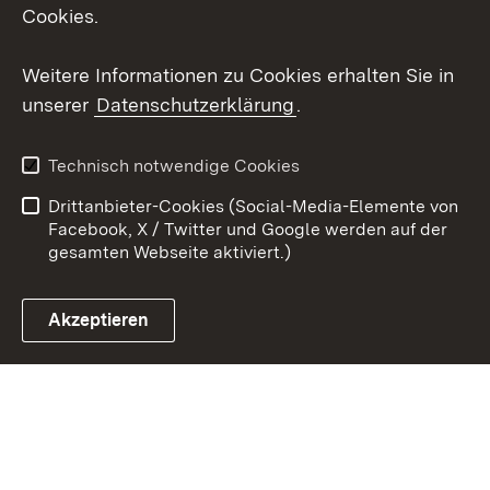
Social Wall
Cookies.
Youtube
Weitere Informationen zu Cookies erhalten Sie in
unserer
Datenschutzerklärung
.
Zum 
Datenschutz
Barrierefreiheit
Technisch notwendige Cookies
Kontakt
Impressum
Drittanbieter-Cookies (Social-Media-Elemente von
Cookies
Facebook, X / Twitter und Google werden auf der
gesamten Webseite aktiviert.)
Akzeptieren
Link zum Landesportal