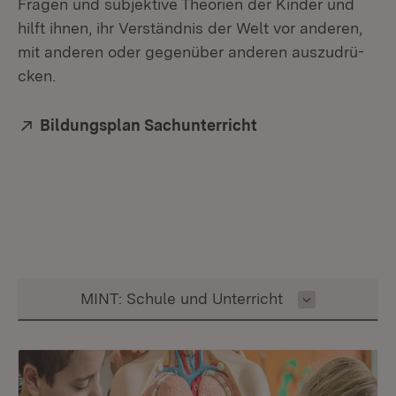
Fra­gen und sub­jek­ti­ve Theo­ri­en der Kin­der und
hilft ih­nen, ihr Ver­ständ­nis der Welt vor an­de­ren,
mit an­de­ren oder ge­gen­über an­de­ren aus­zu­drü­
cken.
Extern:
Bildungsplan Sachunterricht
(Öffnet in neuem F
Inhalt auswählen
MINT: Schule und Unterricht