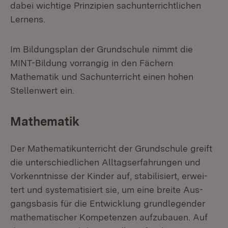
dabei wichtige Prinzipien sachunterrichtlichen
Lernens.
Im Bildungsplan der Grundschule nimmt die
MINT-Bildung vorrangig in den Fächern
Mathematik und Sachunterricht einen hohen
Stellenwert ein.
Mathematik
Der Ma­the­ma­tik­un­ter­richt der Grund­schu­le greift
die un­ter­schied­li­chen All­tags­er­fah­run­gen und
Vor­kennt­nis­se der Kin­der auf, sta­bi­li­siert, er­wei­
tert und sys­te­ma­ti­siert sie, um ei­ne brei­te Aus­
gangs­ba­sis für die Ent­wick­lung grund­le­gen­der
ma­the­ma­ti­scher Kom­pe­ten­zen auf­zu­bau­en. Auf