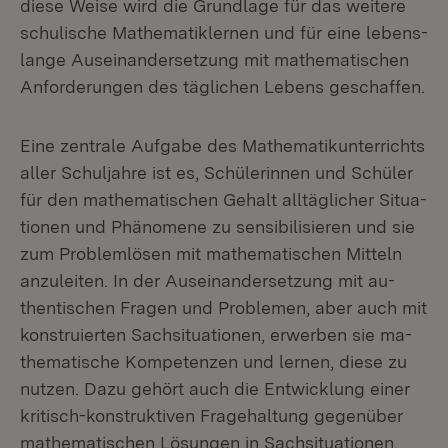
die­se Wei­se wird die Grund­la­ge für das wei­te­re
schu­li­sche Ma­the­ma­tik­ler­nen und für ei­ne le­bens­
lan­ge Aus­ein­an­der­set­zung mit ma­the­ma­ti­schen
An­for­de­run­gen des täg­li­chen Le­bens ge­schaf­fen.
Ei­ne zen­tra­le Auf­ga­be des Ma­the­ma­tik­un­ter­richts
al­ler Schul­jah­re ist es, Schü­le­rin­nen und Schü­ler
für den ma­the­ma­ti­schen Ge­halt all­täg­li­cher Si­tua­
tio­nen und Phä­no­me­ne zu sen­si­bi­li­sie­ren und sie
zum Pro­blem­lö­sen mit ma­the­ma­ti­schen Mit­teln
an­zu­lei­ten. In der Aus­ein­an­der­set­zung mit au­
then­ti­schen Fra­gen und Pro­ble­men, aber auch mit
kon­stru­ier­ten Sach­si­tua­tio­nen, er­wer­ben sie ma­
the­ma­ti­sche Kom­pe­ten­zen und ler­nen, die­se zu
nut­zen. Da­zu ge­hört auch die Ent­wick­lung ei­ner
kri­tisch-kon­struk­ti­ven Fra­ge­hal­tung ge­gen­über
ma­the­ma­ti­schen Lö­sun­gen in Sach­si­tua­tio­nen.