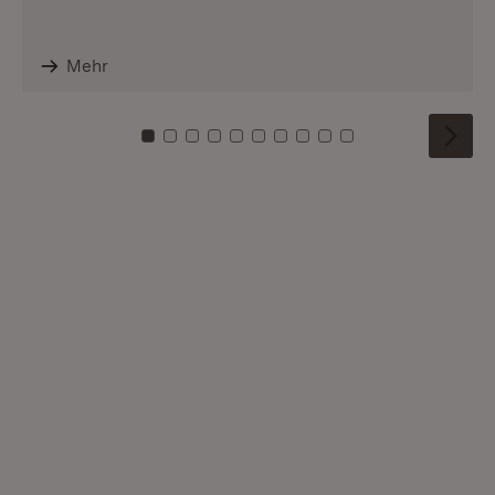
Mehr
Zu Kachel: 0
Zu Kachel: 1
Zu Kachel: 2
Zu Kachel: 3
Zu Kachel: 4
Zu Kachel: 5
Zu Kachel: 6
Zu Kachel: 7
Zu Kachel: 8
Zu Kachel: 9