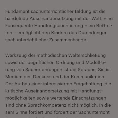
Fun­da­ment sach­un­ter­richt­li­cher Bil­dung ist die
han­deln­de Aus­ein­an­der­set­zung mit der Welt. Ei­ne
kon­se­quen­te Hand­lungs­ori­en­tie­rung – ein BeGrei­
fen – er­mög­licht den Kin­dern das Durch­drin­gen
sach­un­ter­richt­li­cher Zu­sam­men­hän­ge.
Werk­zeug der me­tho­di­schen Welt­erschlie­ßung
so­wie der be­griff­li­chen Ord­nung und Mo­del­lie­
rung von Sacher­fah­run­gen ist die Spra­che. Sie ist
Me­di­um des Den­kens und der Kom­mu­ni­ka­ti­on.
Der Auf­bau ei­ner in­ter­es­sier­ten Fra­ge­hal­tung, die
kri­ti­sche Aus­ein­an­der­set­zung mit Hand­lungs­
mög­lich­kei­ten so­wie wer­ten­de Ein­schät­zun­gen
sind oh­ne Sprach­kom­pe­tenz nicht mög­lich. In die­
sem Sin­ne for­dert und för­dert der Sach­un­ter­richt