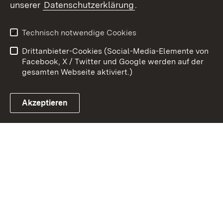
unserer
Datenschutzerklärung
.
Zum 
Datenschutz
Barrierefreiheit
Technisch notwendige Cookies
Kontakt
Impressum
Drittanbieter-Cookies (Social-Media-Elemente von
Cookies
Facebook, X / Twitter und Google werden auf der
gesamten Webseite aktiviert.)
Akzeptieren
Link zum Landesportal