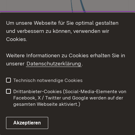
Um unsere Webseite für Sie optimal gestalten
und verbessern zu können, verwenden wir
Cookies.
Schulartübergreifend
Servicestelle Friedensbildung
Weitere Informationen zu Cookies erhalten Sie in
Die Servicestelle berät und informiert
unserer
Datenschutzerklärung
.
Lehrkräfte zu allen Themen, die im
Zusammenhang mit Friedensbildung stehen.
Technisch notwendige Cookies
Drittanbieter-Cookies (Social-Media-Elemente von
Mehr
Facebook, X / Twitter und Google werden auf der
gesamten Webseite aktiviert.)
Akzeptieren