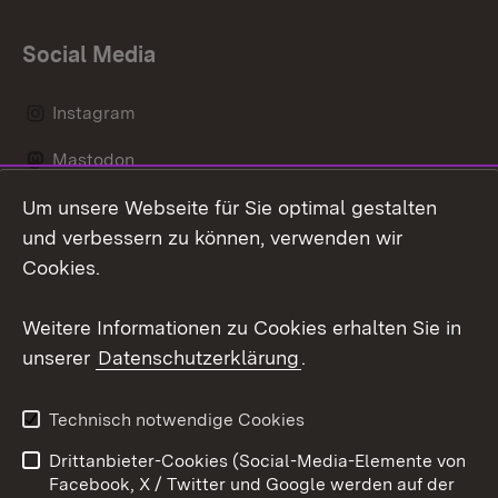
Social Media
Instagram
Mastodon
Um unsere Webseite für Sie optimal gestalten
Messenger
und verbessern zu können, verwenden wir
Social Wall
Cookies.
Youtube
Weitere Informationen zu Cookies erhalten Sie in
unserer
Datenschutzerklärung
.
Zum 
Datenschutz
Barrierefreiheit
Technisch notwendige Cookies
Kontakt
Impressum
Drittanbieter-Cookies (Social-Media-Elemente von
Cookies
Facebook, X / Twitter und Google werden auf der