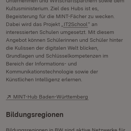
Unternehmen und Wirtschaftspartnern sowie dem
Kultusministerium. Ziel des Hubs ist es,
Begeisterung für die MINT-Fächer zu wecken.
Dabei wird das Projekt „
IT2School
“ an
interessierten Schulen umgesetzt. Mit diesem
Angebot können Schülerinnen und Schüler hinter
die Kulissen der digitalen Welt blicken,
Grundlagen und Schlüsselkompetenzen im
Bereich der Informations- und
Kommunikationstechnologie sowie der
Künstlichen Intelligenz erlernen.
Extern:
(Öffnet in neuem 
MINT-Hub Baden-Württemberg
Bildungsregionen
Bildungsregionen in BW sind aktive Netzwerke für