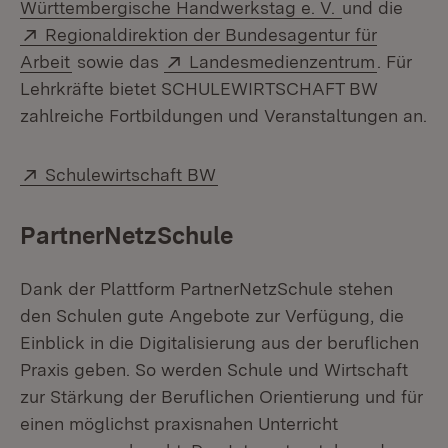
(Öffnet in n
Württembergische Handwerkstag e. V.
und die
Extern:
Regionaldirektion der Bundesagentur für
(Öffnet in neuem Fenster)
Extern:
(Öffnet 
Arbeit
sowie das
Landesmedienzentrum
. Für
Lehrkräfte bietet SCHULEWIRTSCHAFT BW
zahlreiche Fortbildungen und Veranstaltungen an.
Extern:
(Öffnet in neuem Fenster)
Schulewirtschaft BW
PartnerNetzSchule
Dank der Plattform PartnerNetzSchule stehen
den Schulen gute Angebote zur Verfügung, die
Einblick in die Digitalisierung aus der beruflichen
Praxis geben. So werden Schule und Wirtschaft
zur Stärkung der Beruflichen Orientierung und für
einen möglichst praxisnahen Unterricht