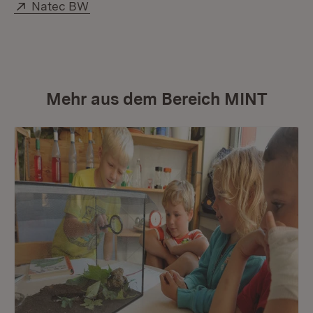
Extern:
(Öffnet in neuem Fenster)
Natec BW
Mehr aus dem Bereich MINT