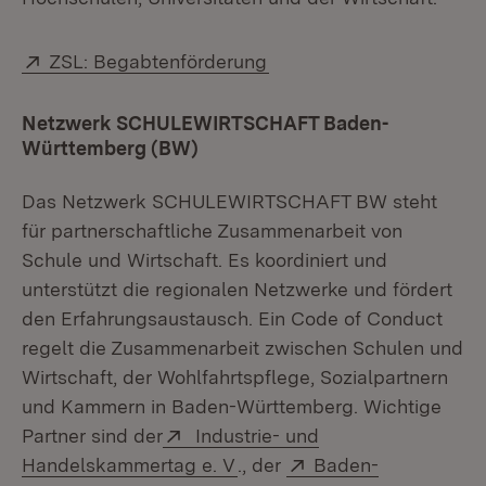
Extern:
(Öffnet in neuem Fenster
ZSL: Begabtenförderung
Netzwerk SCHULEWIRTSCHAFT Baden-
Württemberg (BW)
Das Netzwerk SCHULEWIRTSCHAFT BW steht
für partnerschaftliche Zusammenarbeit von
Schule und Wirtschaft. Es koordiniert und
unterstützt die regionalen Netzwerke und fördert
den Erfahrungsaustausch. Ein Code of Conduct
regelt die Zusammenarbeit zwischen Schulen und
Wirtschaft, der Wohlfahrtspflege, Sozialpartnern
und Kammern in Baden-Württemberg. Wichtige
Extern:
Partner sind der
Industrie- und
(Öffnet in neuem Fenster)
Extern:
Handelskammertag e. V
., der
Baden-