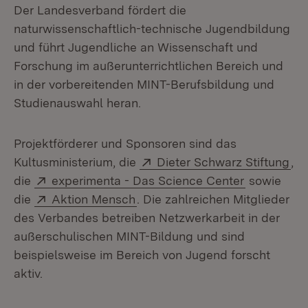
Der Landesverband fördert die
naturwissenschaftlich-technische Jugendbildung
und führt Jugendliche an Wissenschaft und
Forschung im außerunterrichtlichen Bereich und
in der vorbereitenden MINT-Berufsbildung und
Studienauswahl heran.
Projektförderer und Sponsoren sind das
Extern:
(Öf
Kultusministerium, die
Dieter Schwarz Stiftung
,
Extern:
(Öffnet in 
die
experimenta - Das Science Center
sowie
Extern:
(Öffnet in neuem Fenster)
die
Aktion Mensch
. Die zahlreichen Mitglieder
des Verbandes betreiben Netzwerkarbeit in der
außerschulischen MINT-Bildung und sind
beispielsweise im Bereich von Jugend forscht
aktiv.