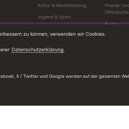
g
Kultur & Weiterbildung
Presse- un
Öffentlichk
Jugend & Sport
Ferien
erbessern zu können, verwenden wir Cookies.
Stellen
Publikatio
serer
Datenschutzerklärung
.
WATT
ebook, X / Twitter und Google werden auf der gesamten Webs
Datenschutz
Bar