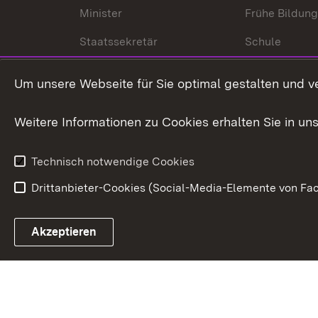
Minister
Frühe Bildun
Staatssekretär
Schule
Kultusministerium
Um unsere Webseite für Sie optimal gestalten und v
Kultusverwaltung
Weitere Informationen zu Cookies erhalten Sie in un
Anfahrt und Kontakt
Technisch notwendige Cookies
Drittanbieter-Cookies (Social-Media-Elemente von Fac
Link zum Landesportal
Akzeptieren