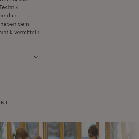
 Technik
ise das
ll neben dem
atik vermitteln.
INT