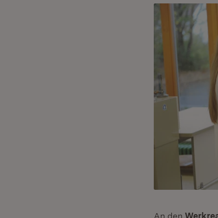
An den
Werkrea