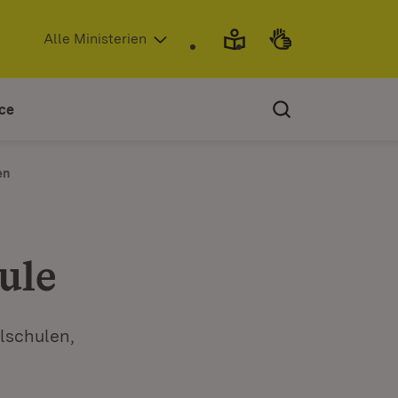
(Öffnet in neuem Fenster)
Alle Ministerien
ce
en
ule
lschulen,