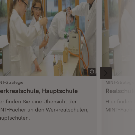
NT-Strategie
MINT-Strategie
erkrealschule, Hauptschule
Realschul
er finden Sie eine Übersicht der
Hier finden 
NT-Fächer an den Werkrealschulen,
MINT-Fächer
uptschulen.