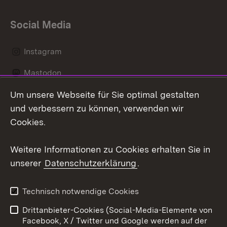
Social Media
Instagram
Mastodon
Um unsere Webseite für Sie optimal gestalten
Messenger
und verbessern zu können, verwenden wir
Social Wall
Cookies.
Youtube
Weitere Informationen zu Cookies erhalten Sie in
unserer
Datenschutzerklärung
.
Zum 
Datenschutz
Barrierefreiheit
Technisch notwendige Cookies
Kontakt
Impressum
Drittanbieter-Cookies (Social-Media-Elemente von
Cookies
Facebook, X / Twitter und Google werden auf der