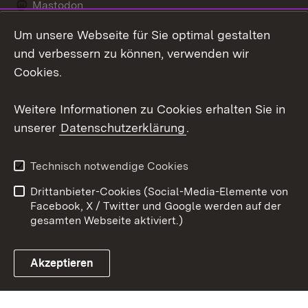
Mastodon
Um unsere Webseite für Sie optimal gestalten
Messenger
und verbessern zu können, verwenden wir
Social Wall
Cookies.
Youtube
Weitere Informationen zu Cookies erhalten Sie in
unserer
Datenschutzerklärung
.
Zum 
Datenschutz
Barrierefreiheit
Technisch notwendige Cookies
Kontakt
Impressum
Drittanbieter-Cookies (Social-Media-Elemente von
Cookies
Facebook, X / Twitter und Google werden auf der
gesamten Webseite aktiviert.)
Akzeptieren
Link zum Landesportal