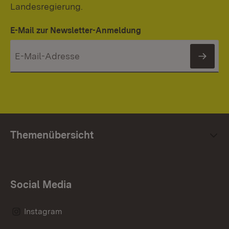
Landesregierung.
E-Mail zur Newsletter-Anmeldung
News
Themenübersicht
Social Media
Instagram