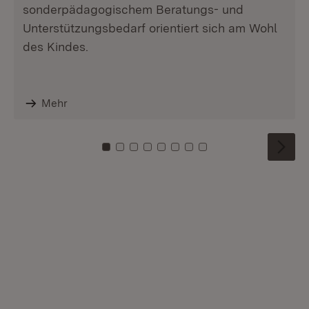
sonderpädagogischem Beratungs- und
Unterstützungsbedarf orientiert sich am Wohl
des Kindes.
Mehr
Zu Kachel: 0
Zu Kachel: 1
Zu Kachel: 2
Zu Kachel: 3
Zu Kachel: 4
Zu Kachel: 5
Zu Kachel: 6
Zu Kachel: 7