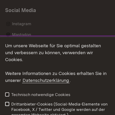
Social Media
Instagram
Mastodon
Um unsere Webseite für Sie optimal gestalten
Messenger
und verbessern zu können, verwenden wir
Social Wall
Cookies.
Youtube
Weitere Informationen zu Cookies erhalten Sie in
unserer
Datenschutzerklärung
.
Zum 
Datenschutz
Barrierefreiheit
Technisch notwendige Cookies
Kontakt
Impressum
Drittanbieter-Cookies (Social-Media-Elemente von
Cookies
Facebook, X / Twitter und Google werden auf der
gesamten Webseite aktiviert.)