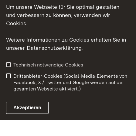
Um unsere Webseite für Sie optimal gestalten
Messenger
und verbessern zu können, verwenden wir
Social Wall
Cookies.
Youtube
Weitere Informationen zu Cookies erhalten Sie in
unserer
Datenschutzerklärung
.
Zum 
Datenschutz
Barrierefreiheit
Technisch notwendige Cookies
Kontakt
Impressum
Drittanbieter-Cookies (Social-Media-Elemente von
Cookies
Facebook, X / Twitter und Google werden auf der
gesamten Webseite aktiviert.)
Akzeptieren
Link zum Landesportal