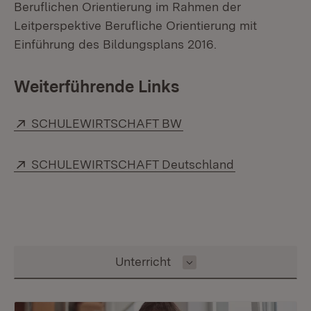
Beruflichen Orientierung im Rahmen der
Leitperspektive Berufliche Orientierung mit
Einführung des Bildungsplans 2016.
Weiterführende Links
Extern:
(Öffnet in neuem Fenst
SCHULEWIRTSCHAFT BW
Extern:
(Öffnet in ne
SCHULEWIRTSCHAFT Deutschland
Inhalt auswählen
Unterricht