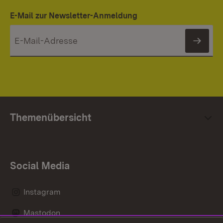
E-Mail zur Newsletter-Anmeldung
News
Themenübersicht
Social Media
Instagram
Mastodon