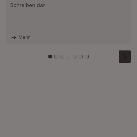
Schreiben dar.
Mehr
Zu Kachel: 0
Zu Kachel: 1
Zu Kachel: 2
Zu Kachel: 3
Zu Kachel: 4
Zu Kachel: 5
Zu Kachel: 6