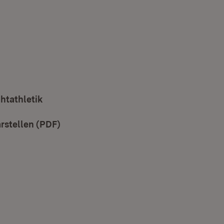
ffnet in neuem Fenster)
htathletik
rstellen (PDF)
(Öffnet in neuem Fenster)
neuem Fenster)