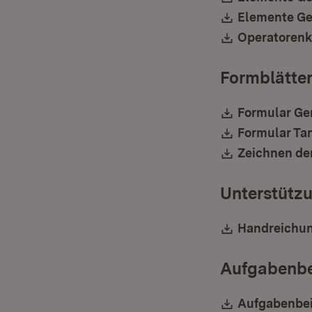
Download:
Elemente Ge
Download:
Operatorenka
Formblätte
Download:
Formular Ge
Download:
Formular Tan
Download:
Zeichnen de
Unterstützu
Download:
Handreichun
Aufgabenbe
Download:
Aufgabenbei