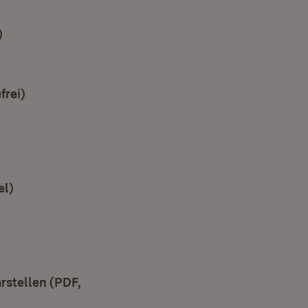
ster)
)
(Öffnet in neuem Fenster)
em Fenster)
m Fenster)
frei)
(Öffnet in neuem Fenster)
el)
(Öffnet in neuem Fenster)
)
rstellen (PDF,