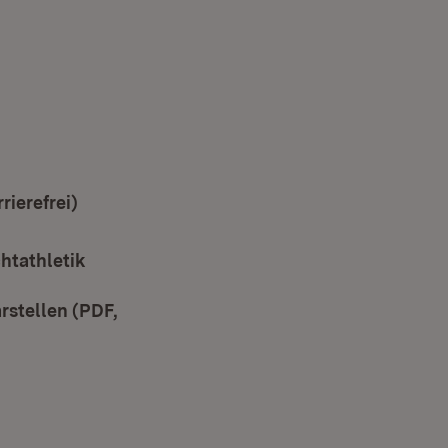
ierefrei)
(Öffnet in neuem Fenster)
nster)
htathletik
rstellen (PDF,
)