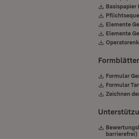
Download:
Basispapier 
Download:
Pflichtseque
Download:
Elemente Ger
Download:
Elemente Ger
Download:
Operatorenka
Formblätte
Download:
Formular Ge
Download:
Formular Tan
Download:
Zeichnen de
Unterstützu
Download:
Bewertungskr
barrierefrei)