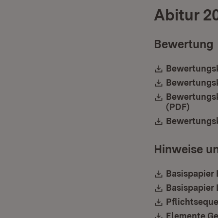
Abitur 2
Bewertung
Download:
Bewertungsk
Download:
Bewertungsk
Download:
Bewertungsk
(PDF)
(Öffne
Download:
Bewertungskr
Hinweise un
Download:
Basispapier 
Download:
Basispapier 
Download:
Pflichtseque
Download:
Elemente Ge