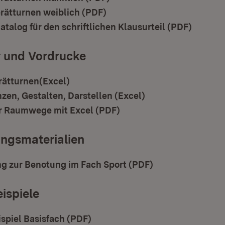
rätturnen weiblich (PDF)
(Öffnet in neuem Fenster)
talog für den schriftlichen Klausurteil (PDF)
(Öffnet
r und Vordrucke
rätturnen(Excel)
(Öffnet in neuem Fenster)
zen, Gestalten, Darstellen (Excel)
(Öffnet in neuem F
r Raumwege mit Excel (PDF)
(Öffnet in neuem Fenster
ngsmaterialien
g zur Benotung im Fach Sport (PDF)
(Öffnet in neuem
ispiele
spiel Basisfach (PDF)
(Öffnet in neuem Fenster)