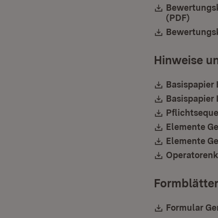
Download:
Bewertungsk
(PDF)
(Öffne
Download:
Bewertungskr
Hinweise un
Download:
Basispapier 
Download:
Basispapier 
Download:
Pflichtseque
Download:
Elemente Ge
Download:
Elemente Ge
Download:
Operatorenka
Formblätte
Download:
Formular Ge