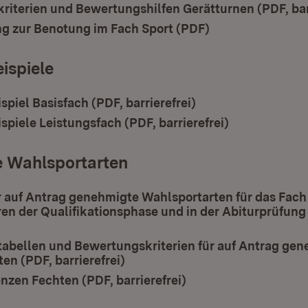
iterien und Bewertungshilfen Gerätturnen (PDF, barr
g zur Benotung im Fach Sport (PDF)
(Öffnet in neuem
ispiele
piel Basisfach (PDF, barrierefrei)
(Öffnet in neuem F
piele Leistungsfach (PDF, barrierefrei)
(Öffnet in ne
 Wahlsportarten
 auf Antrag genehmigte Wahlsportarten für das Fach 
ren der Qualifikationsphase und in der Abiturprüfung
(Öffnet in neuem Fenster)
abellen und Bewertungskriterien für auf Antrag ge
en (PDF, barrierefrei)
(Öffnet in neuem Fenster)
nzen Fechten (PDF, barrierefrei)
(Öffnet in neuem Fen