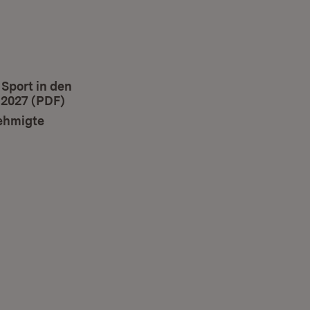
Sport in den
 2027 (PDF)
(Öffnet in neuem Fenster)
nehmigte
ffnet in neuem Fenster)