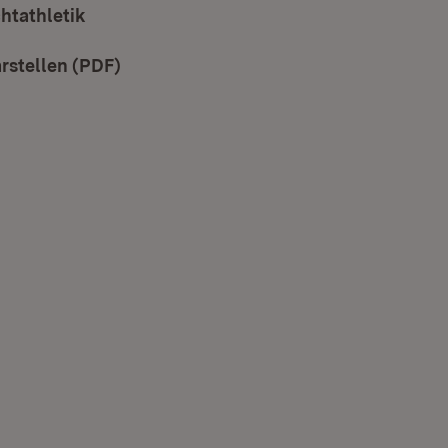
htathletik
rstellen (PDF)
(Öffnet in neuem Fenster)
neuem Fenster)
 in neuem Fenster)