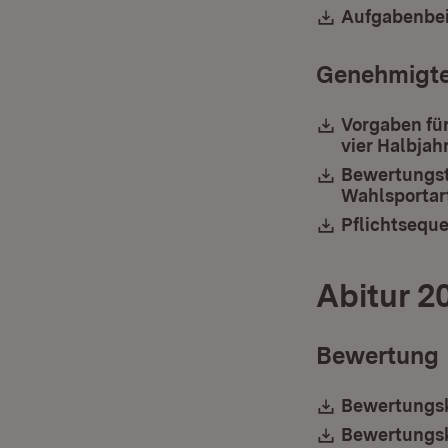
Download:
Aufgabenbei
Genehmigte
Download:
Vorgaben für
vier Halbjah
Download:
Bewertungst
Wahlsportar
Download:
Pflichtsequ
Abitur 2
Bewertung
Download:
Bewertungsk
Download:
Bewertungsk