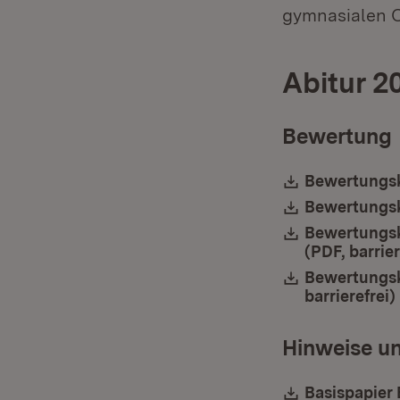
gymnasialen O
Abitur 2
Bewertung
Download:
Bewertungskr
Download:
Bewertungskr
Download:
Bewertungsk
(PDF, barrier
Download:
Bewertungskr
barrierefrei)
Hinweise un
Download:
Basispapier 