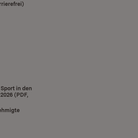
ierefrei)
(Öffnet in neuem Fenster)
 Fenster)
enster)
uem Fenster)
Sport in den
 2026 (PDF,
nehmigte
ster)