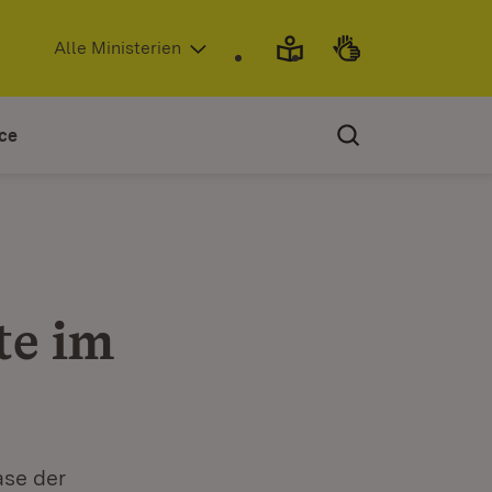
(Öffnet in neuem Fenster)
Alle Ministerien
ce
te im
ase der