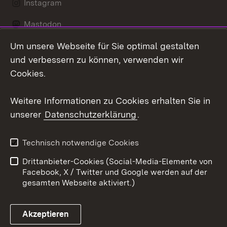
Instagram
Mastodon
Um unsere Webseite für Sie optimal gestalten
Messenger
und verbessern zu können, verwenden wir
Social Wall
Cookies.
Youtube
Weitere Informationen zu Cookies erhalten Sie in
unserer
Datenschutzerklärung
.
Zum 
Datenschutz
Barrierefreiheit
Technisch notwendige Cookies
Kontakt
Impressum
Drittanbieter-Cookies (Social-Media-Elemente von
Cookies
Facebook, X / Twitter und Google werden auf der
gesamten Webseite aktiviert.)
Akzeptieren
Link zum Landesportal