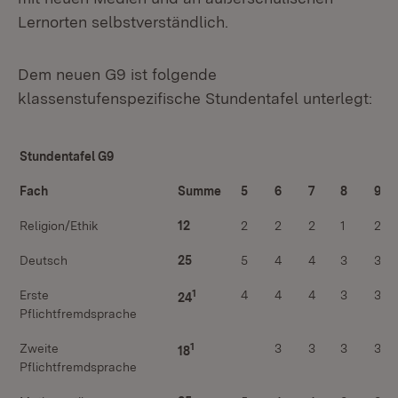
Lernorten selbstverständlich.
Dem neuen G9 ist folgende
klassenstufenspezifische Stundentafel unterlegt:
Stundentafel G9
Fach
Summe
5
6
7
8
9
Religion/Ethik
12
2
2
2
1
2
Deutsch
25
5
4
4
3
3
1
Erste
4
4
4
3
3
24
Pflichtfremdsprache
1
Zweite
3
3
3
3
18
Pflichtfremdsprache