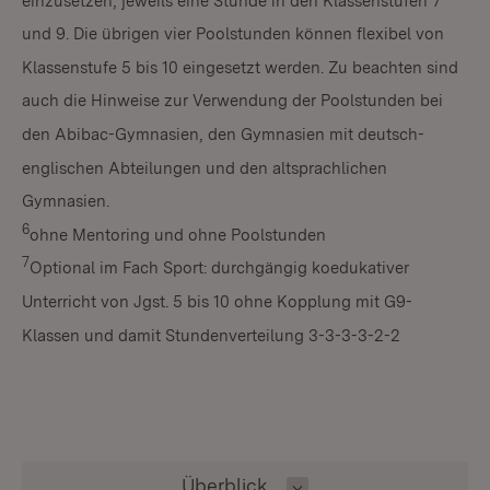
einzusetzen, jeweils eine Stunde in den Klassenstufen 7
und 9. Die übrigen vier Poolstunden können flexibel von
Klassenstufe 5 bis 10 eingesetzt werden. Zu beachten sind
auch die Hinweise zur Verwendung der Poolstunden bei
den Abibac-Gymnasien, den Gymnasien mit deutsch-
englischen Abteilungen und den altsprachlichen
Gymnasien.
6
ohne Mentoring und ohne Poolstunden
7
Optional im Fach Sport: durchgängig koedukativer
Unterricht von Jgst. 5 bis 10 ohne Kopplung mit G9-
Klassen und damit Stundenverteilung 3-3-3-3-2-2
Inhalt auswählen
Überblick