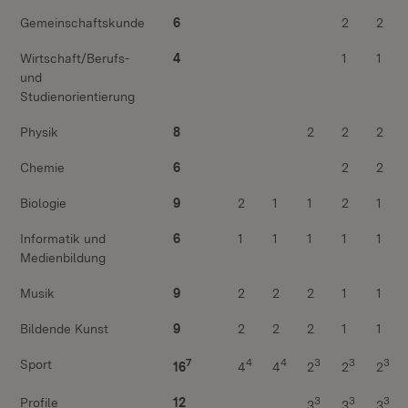
Gemeinschaftskunde
6
2
2
Wirtschaft/Berufs-
4
1
1
und
Studienorientierung
Physik
8
2
2
2
Chemie
6
2
2
Biologie
9
2
1
1
2
1
Informatik und
6
1
1
1
1
1
Medienbildung
Musik
9
2
2
2
1
1
Bildende Kunst
9
2
2
2
1
1
7
4
4
3
3
3
Sport
16
4
4
2
2
2
3
3
3
Profile
12
3
3
3