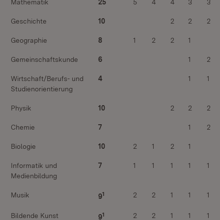
Mathematik
25
5
4
4
3
3
Geschichte
10
2
2
2
Geographie
8
1
2
2
1
Gemeinschaftskunde
6
1
2
Wirtschaft/Berufs- und
4
1
1
Studienorientierung
Physik
10
2
2
2
Chemie
7
1
2
Biologie
10
2
1
2
1
Informatik und
7
1
1
1
1
1
Medienbildung
1
Musik
2
2
1
1
1
9
1
Bildende Kunst
2
2
1
1
1
9