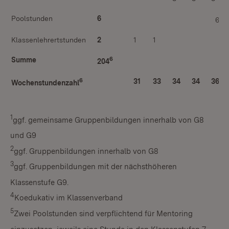
5
Poolstunden
6
6
Klassenlehrertstunden
2
1
1
6
Summe
204
6
31
33
34
34
36
Wochenstundenzahl
1
ggf. gemeinsame Gruppenbildungen innerhalb von G8
und G9
2
ggf. Gruppenbildungen innerhalb von G8
3
ggf. Gruppenbildungen mit der nächsthöheren
Klassenstufe G9.
4
Koedukativ im Klassenverband
5
Zwei Poolstunden sind verpflichtend für Mentoring