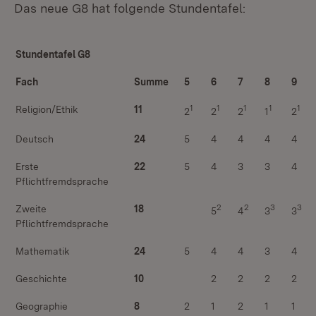
Das neue G8 hat folgende Stundentafel:
Stundentafel G8
Fach
Summe
5
6
7
8
9
1
1
1
1
1
Religion/Ethik
11
2
2
2
1
2
Deutsch
24
5
4
4
4
4
Erste
22
5
4
3
3
4
Pflichtfremdsprache
2
2
3
3
Zweite
18
5
4
3
3
Pflichtfremdsprache
Mathematik
24
5
4
4
3
4
Geschichte
10
2
2
2
2
Geographie
8
2
1
2
1
1