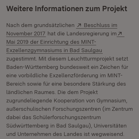
Weitere Informationen zum Projekt
Extern:
Nach dem grundsätzlichen
Beschluss im
(Öffnet in neuem Fenster)
Exter
November 2017
hat die Landesregierung im
Mai 2019 der Einrichtung des MINT-
(Öffnet in neu
Exzellenzgymnasiums in Bad Saulgau
zugestimmt. Mit diesem Leuchtturmprojekt setzt
Baden-Württemberg bundesweit ein Zeichen für
eine vorbildliche Exzellenzförderung im MINT-
Bereich sowie für eine besondere Stärkung des
ländlichen Raumes. Die dem Projekt
zugrundeliegende Kooperation von Gymnasium,
außerschulischen Forschungszentren (im Zentrum
dabei das Schülerforschungszentrum
Südwürttemberg in Bad Saulgau), Universitäten
und Unternehmen des Landes ist wegweisend.