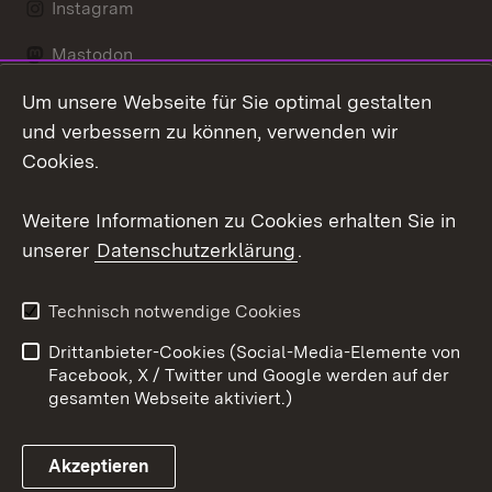
Instagram
Mastodon
Um unsere Webseite für Sie optimal gestalten
Messenger
und verbessern zu können, verwenden wir
Social Wall
Cookies.
Youtube
Weitere Informationen zu Cookies erhalten Sie in
unserer
Datenschutzerklärung
.
Zum 
Datenschutz
Barrierefreiheit
Technisch notwendige Cookies
Kontakt
Impressum
Drittanbieter-Cookies (Social-Media-Elemente von
Cookies
Facebook, X / Twitter und Google werden auf der
gesamten Webseite aktiviert.)
Akzeptieren
Link zum Landesportal