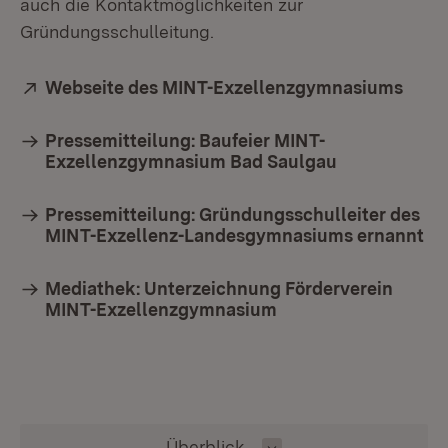
auch die Kontaktmöglichkeiten zur
Gründungsschulleitung.
Extern:
Webseite des MINT-Exzellenzgymnasiums
(Öffn
Pressemitteilung: Baufeier MINT-
Exzellenzgymnasium Bad Saulgau
Pressemitteilung: Gründungsschulleiter des
MINT-Exzellenz-Landesgymnasiums ernannt
Mediathek: Unterzeichnung Förderverein
MINT-Exzellenzgymnasium
Inhalt auswählen
Überblick