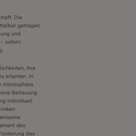
haft. Die
telbar getragen
hung und
 – sofern
g.
chkeiten, ihre
u erlernen. In
ren Atmosphäre
sive Betreuung
g individuell
hniken
meinsame
lement des
 Förderung des