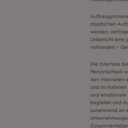
Aufbaugymnasien
staatlichen Au
werden, verfolg
Unterricht eine 
vorhanden – Gan
Die Internate b
Persönlichkeit 
den Internaten 
und im Rahmen e
und emotionale 
begleitet und d
zunehmend an e
Unternehmungen 
Zusammenlebens 