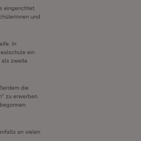
 eingerichtet.
Schülerinnen und
ife. In
ealschule ein
 als zweite
ußerdem die
n“ zu erwerben.
u begonnen
nfalls an vielen