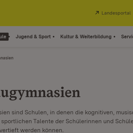
Extern:
Landesportal
ule
Jugend & Sport
Kultur & Weiterbildung
Servi
nasien
augymnasien
en sind Schulen, in denen die kognitiven, musis
r sportlichen Talente der Schülerinnen und Schül
vertieft werden können.