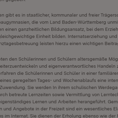
 gibt es in staatlicher, kommunaler und freier Trägersc
fbaugymnasien, die vom Land Baden-Württemberg unmit
en einen ganzheitlichen Bildungsansatz, bei dem Erzie
gleichgewichtige Einheit bilden. Internatserziehung und
ztagesbetreuung leisten hierzu einen wichtigen Beitra
ieten den Schülerinnen und Schülern altersgemäße Mögli
weiterzuentwickeln und eigenverantwortliches Handeln z
erfahren die Schülerinnen und Schüler in einer familiä
ines geregelten Tages- und Wochenablaufs eine inten
Zuwendung. Sie werden In ihrem schulischen Werdegan
urch betreute Lernzeiten sowie Vermittlung von Lerntec
igenständiges Lernen und Arbeiten herangeführt. Ge
und Angebote in der Freizeit sind ein wesentliches E
im Internat. Sie dienen der Erholung ebenso wie der