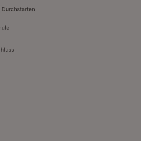
d Durchstarten
hule
chluss