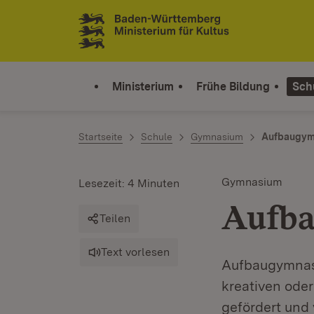
Zum Inhalt springen
Link zur Startseite
Ministerium
Frühe Bildung
Sch
Startseite
Schule
Gymnasium
Aufbaugym
Gymnasium
Lesezeit: 4 Minuten
Aufb
Teilen
Text vorlesen
Aufbaugymnasi
kreativen ode
gefördert und 