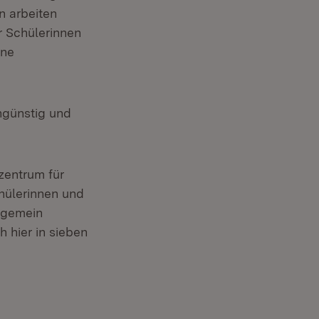
n arbeiten
r Schülerinnen
ine
ngünstig und
zentrum für
hülerinnen und
llgemein
 hier in sieben