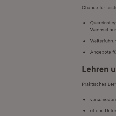
Chance für leis
Quereinstie
Wechsel au
Weiterführu
Angebote fü
Lehren u
Praktisches Ler
verschiedene
offene Unte