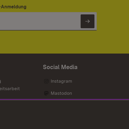
er-Anmeldung
Newsletter 
Social Media
Instagram
d
eitsarbeit
Mastodon
Messenger
Social Wall
nen