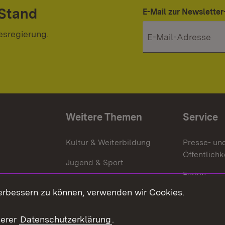
 Stand
E-Mail zur Newslett
esregierung.
Weitere Themen
Service
g
Kultur & Weiterbildung
Presse- un
Öffentlichk
Jugend & Sport
Ferien
erbessern zu können, verwenden wir Cookies.
Stellen
Publikatio
serer
Datenschutzerklärung
.