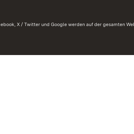
WATT
ebook, X / Twitter und Google werden auf der gesamten Webs
Datenschutz
Bar