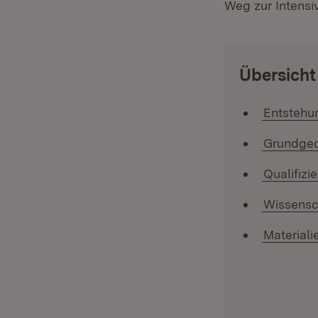
Weg zur Intensi
:
Übersicht
Entstehu
Grundged
Qualifizi
Wissensc
Materiali