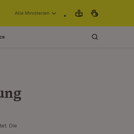
(Öffnet in neuem Fenster)
Alle Ministerien
ce
tung
et. Die