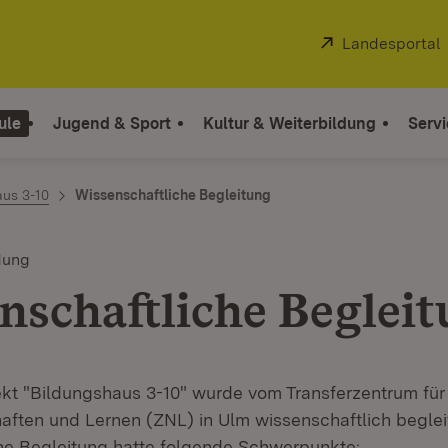
Extern:
Landesportal
ule
Jugend & Sport
Kultur & Weiterbildung
Servi
aus 3-10
Wissenschaftliche Begleitung
dung
nschaftliche Beglei
kt "Bildungshaus 3-10" wurde vom Transferzentrum für
ften und Lernen (ZNL) in Ulm wissenschaftlich begleit
he Begleitung hatte folgende Schwerpunkte: