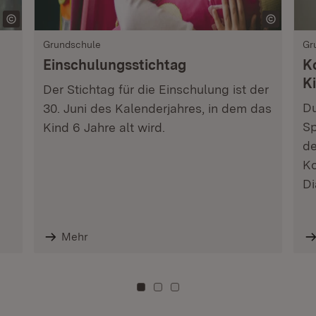
Grundschule
Gr
Einschulungsstichtag
K
K
Der Stichtag für die Einschulung ist der
Du
30. Juni des Kalenderjahres, in dem das
Sp
Kind 6 Jahre alt wird.
de
Ko
Di
Mehr
Zu Kachel: 0
Zu Kachel: 3
Zu Kachel: 6