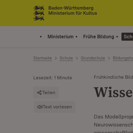
Zum Inhalt springen
Link zur Startseite
Ministerium
Frühe Bildung
Sch
Startseite
Schule
Grundschule
Bildungsh
Frühkindliche Bil
Lesezeit: 1 Minute
Wisse
Teilen
Text vorlesen
Das Modellproje
Neurowissenscha
wissenschaftlic