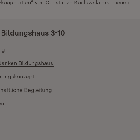
vkooperation“ von Constanze Koslowski erschienen.
 Bildungshaus 3-10
ng
anken Bildungshaus
erungskonzept
haftliche Begleitung
en