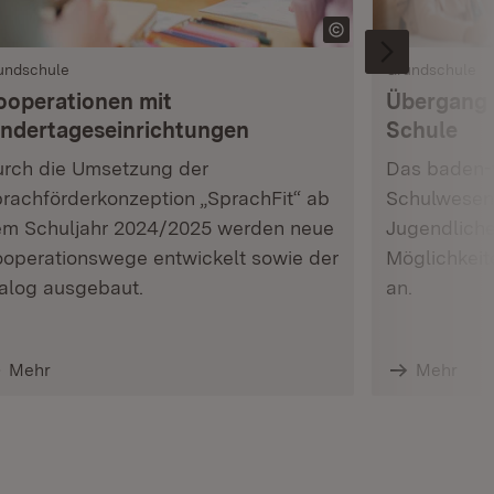
undschule
Grundschule
ooperationen mit
Übergang 
indertageseinrichtungen
Schule
rch die Umsetzung der
Das baden-
rachförderkonzeption „SprachFit“ ab
Schulwesen 
m Schuljahr 2024/2025 werden neue
Jugendlichen
operationswege entwickelt sowie der
Möglichkei
alog ausgebaut.
an.
Mehr
Mehr