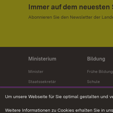
Immer auf dem neuesten
Abonnieren Sie den Newsletter der Land
Ministerium
Bildung
Minister
Frühe Bildun
Staatssekretär
Schule
Kultusministerium
Um unsere Webseite für Sie optimal gestalten und v
Kultusverwaltung
Weitere Informationen zu Cookies erhalten Sie in un
Anfahrt und Kontakt