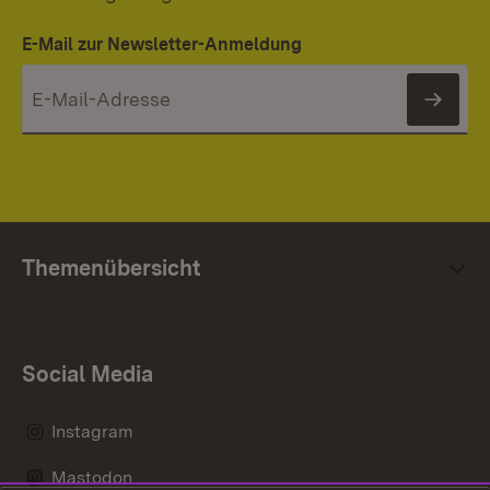
E-Mail zur Newsletter-Anmeldung
News
Themenübersicht
Social Media
Instagram
Mastodon