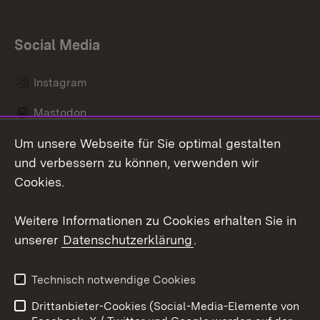
Social Media
Instagram
Mastodon
Um unsere Webseite für Sie optimal gestalten
Messenger
und verbessern zu können, verwenden wir
Social Wall
Cookies.
Youtube
Weitere Informationen zu Cookies erhalten Sie in
unserer
Datenschutzerklärung
.
Zum 
Datenschutz
Barrierefreiheit
Technisch notwendige Cookies
Kontakt
Impressum
Drittanbieter-Cookies (Social-Media-Elemente von
Cookies