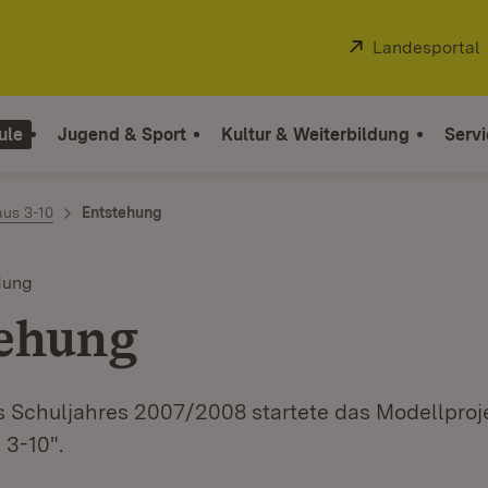
Extern:
Landesportal
ule
Jugend & Sport
Kultur & Weiterbildung
Servi
aus 3-10
Entstehung
dung
ehung
s Schuljahres 2007/2008 startete das Modellproj
 3-10".