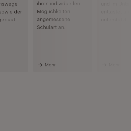
ihren individuellen
onswege
und im Unter
Möglichkeiten
sowie der
entlastet un
angemessene
gebaut.
unterstützt.
Schulart an.
Mehr
Mehr