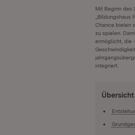
Mit Beginn des 
„Bildungshaus fü
Chance bieten s
zu spielen. Dami
ermöglicht, die 
Geschwindigkeit
jahrgangsübergr
integriert.
:
Übersicht
Entstehu
Grundged