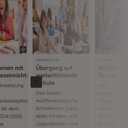
Grundschule
Grundschule
onen mit
Übergang auf
Multiprofe
eseinrichtungen
weiterführende
Teams
Schule
Umsetzung
Mit
Das baden-
multiprofess
württembergische
erkonzeption
Teams werd
Schulwesen bietet
“ ab dem
Lehrkräfte a
allen Kindern und
2024/2025
Grundschule
Jugendlichen eine
ue
schulischen 