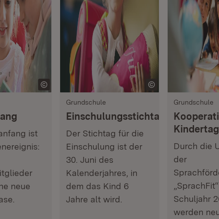
Grundschule
Grundschule
fang
Einschulungsstichtag
Kooperati
Kindertag
anfang ist
Der Stichtag für die
Durch die 
enereignis:
Einschulung ist der
der
30. Juni des
Sprachförd
tglieder
Kalenderjahres, in
„SprachFit
ine neue
dem das Kind 6
Schuljahr 
ase.
Jahre alt wird.
werden ne