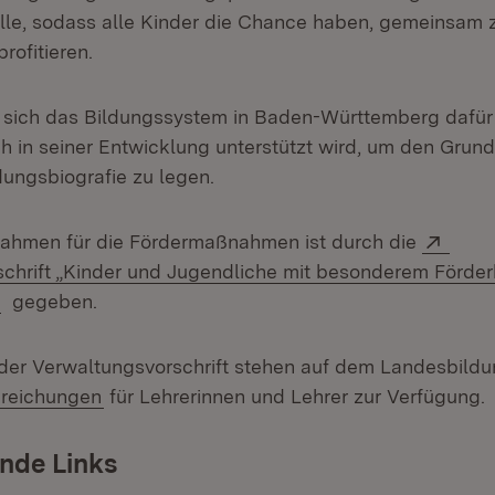
olle, sodass alle Kinder die Chance haben, gemeinsam 
rofitieren.
 sich das Bildungssystem in Baden-Württemberg dafür 
h in seiner Entwicklung unterstützt wird, um den Grunds
dungsbiografie zu legen.
Exter
Rahmen für die Fördermaßnahmen ist durch die
chrift „Kinder und Jugendliche mit besonderem Förde
(Öffnet in neuem Fenster)
gegeben.
der Verwaltungsvorschrift stehen auf dem Landesbild
(Öffnet in neuem Fenster)
dreichungen
für Lehrerinnen und Lehrer zur Verfügung.
nde Links