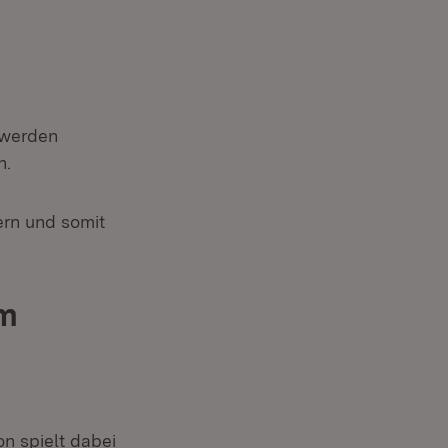
 werden
n.
ern und somit
em
n spielt dabei