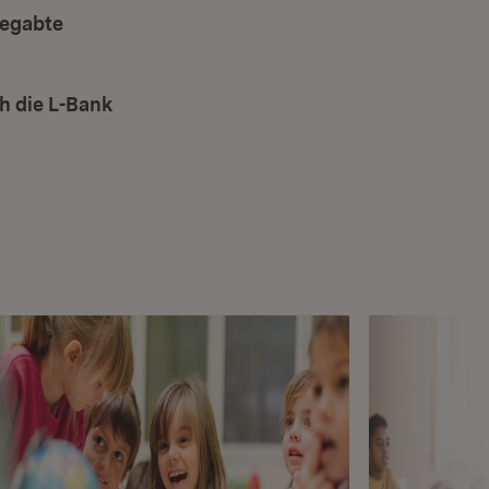
begabte
enster)
h die L-Bank
(Öffnet in neuem Fenster)