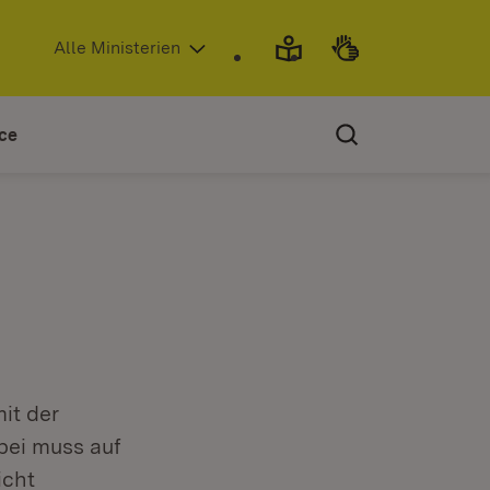
(Öffnet in neuem Fenster)
Alle Ministerien
ce
it der
bei muss auf
icht