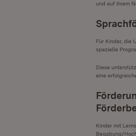
und auf ihrem N
Sprachf
Für Kinder, die
spezielle Progr
Diese unterstüt
eine erfolgreic
Förderu
Förderbe
Kinder mit Lern
Begabung/Hochb