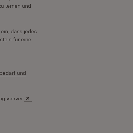
zu lernen und
ein, dass jedes
tein für eine
n:
rbedarf und
Extern:
ungsserver