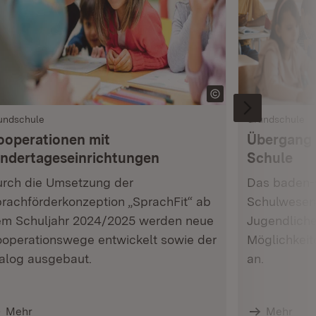
undschule
Grundschule
ooperationen mit
Übergang 
indertageseinrichtungen
Schule
rch die Umsetzung der
Das baden-
rachförderkonzeption „SprachFit“ ab
Schulwesen 
m Schuljahr 2024/2025 werden neue
Jugendlichen
operationswege entwickelt sowie der
Möglichkei
alog ausgebaut.
an.
Mehr
Mehr