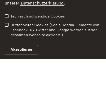
unserer
Datenschutzerklärung
.
Zum 
Datenschutz
Barrierefreiheit
Technisch notwendige Cookies
Kontakt
Impressum
Drittanbieter-Cookies (Social-Media-Elemente von
Cookies
Facebook, X / Twitter und Google werden auf der
gesamten Webseite aktiviert.)
Akzeptieren
Link zum Landesportal