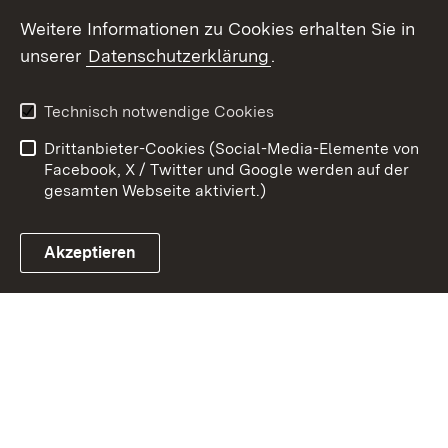
Youtube
Weitere Informationen zu Cookies erhalten Sie in
unserer
Datenschutzerklärung
.
Zum 
Datenschutz
Barrierefreiheit
Technisch notwendige Cookies
Kontakt
Impressum
Drittanbieter-Cookies (Social-Media-Elemente von
Cookies
Facebook, X / Twitter und Google werden auf der
gesamten Webseite aktiviert.)
Akzeptieren
Link zum Landesportal