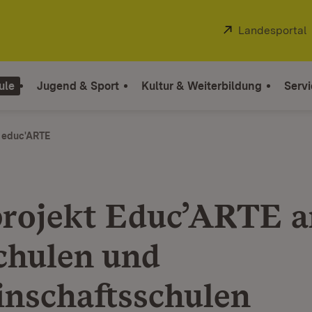
Extern:
Landesportal
ule
Jugend & Sport
Kultur & Weiterbildung
Servi
t educ'ARTE
projekt Educ’ARTE a
chulen und
nschaftsschulen