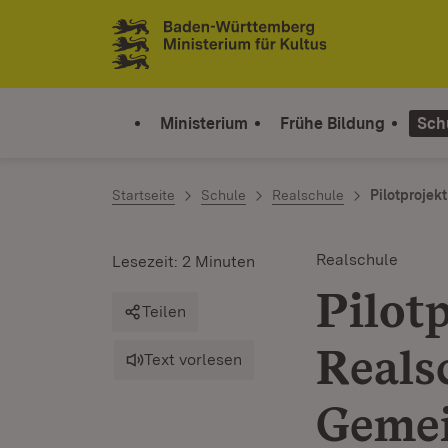
Zum Inhalt springen
Link zur Startseite
Ministerium
Frühe Bildung
Sch
Startseite
Schule
Realschule
Pilotprojek
Realschule
Lesezeit: 2 Minuten
Pilot
Teilen
Reals
Text vorlesen
Gemei