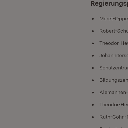
Regierungs
Meret-Oppe
Robert-Sch
Theodor-Heu
Johanniters
Schulzentru
Bildungszen
Alemannen-R
Theodor-Heu
Ruth-Cohn-R