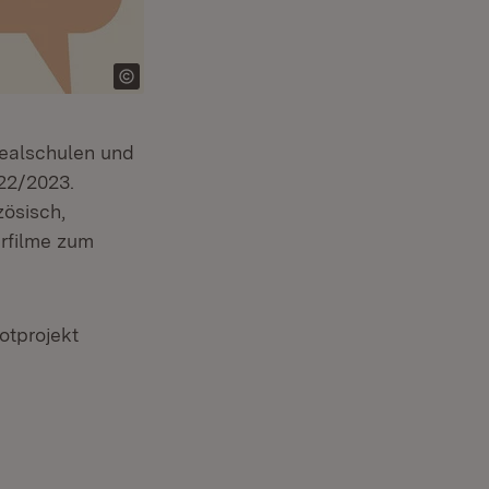
Realschulen und
22/2023.
zösisch,
arfilme zum
otprojekt