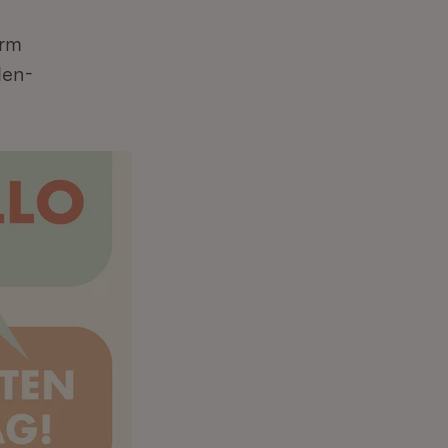
orm
den-