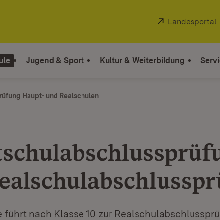
Extern:
Landesportal
ule
Jugend & Sport
Kultur & Weiterbildung
Servi
rüfung Haupt- und Realschulen
schulabschlussprüf
ealschulabschlussp
e führt nach Klasse 10 zur Realschulabschlusspr