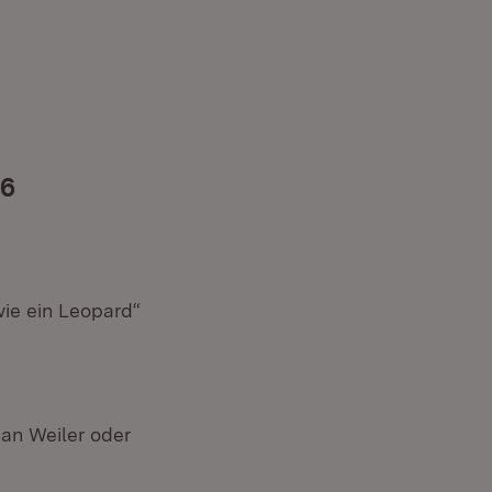
)
)
er)
26
wie ein Leopard“
an Weiler oder