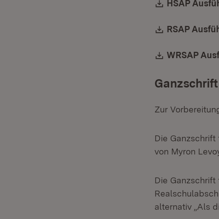
Download:
HSAP Ausfü
Download:
RSAP Ausfü
Download:
WRSAP Ausf
Ganzschrift
Zur Vorbereitu
Die Ganzschrift
von Myron Levoy
Die Ganzschrift
Realschulabschl
alternativ „Als 