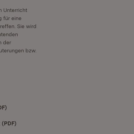
 Unterricht
 für eine
reffen. Sie wird
chtenden
n der
äuterungen bzw.
enster)
DF)
(Öffnet in neuem Fenster)
k (PDF)
(Öffnet in neuem Fenster)