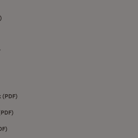
)
(Öffnet in neuem Fenster)
et in neuem Fenster)
r
k (PDF)
(Öffnet in neuem Fenster)
(PDF)
(Öffnet in neuem Fenster)
DF)
(Öffnet in neuem Fenster)