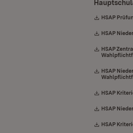
Hauptschul
Download:
HSAP Prüfun
Download:
HSAP Nieder
Download:
HSAP Zentra
Wahlpflicht
Download:
HSAP Nieder
Wahlpflicht
Download:
HSAP Kriteri
Download:
HSAP Nieders
Download:
HSAP Kriteri