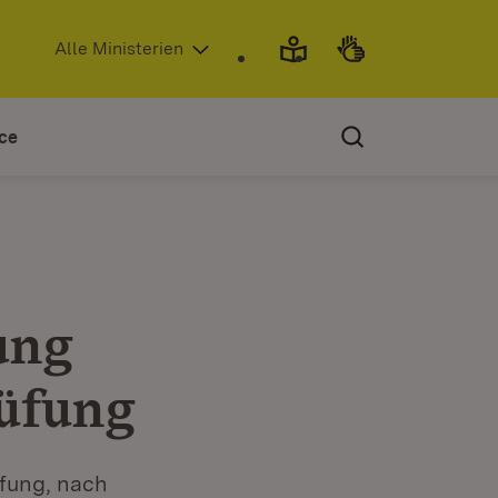
(Öffnet in neuem Fenster)
Alle Ministerien
ce
ung
rüfung
üfung, nach