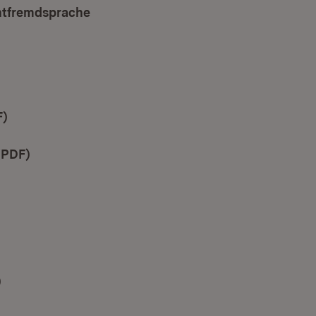
chtfremdsprache
F)
(Öffnet in neuem Fenster)
(PDF)
(Öffnet in neuem Fenster)
)
(Öffnet in neuem Fenster)