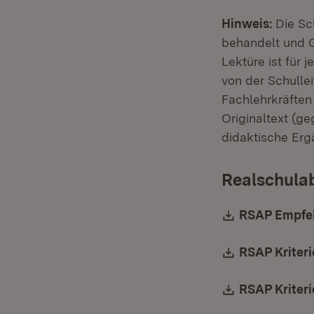
Hinweis:
Die Sch
behandelt und G
Lektüre ist für 
von der Schulle
Fachlehrkräften
Originaltext (g
didaktische Er
Realschula
Download:
RSAP Empfeh
Download:
RSAP Kriteri
Download:
RSAP Kriteri