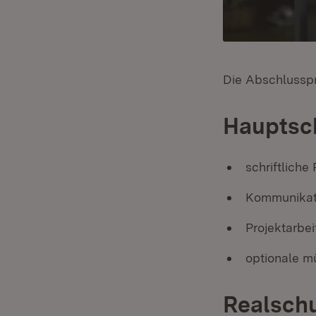
Die Abschlusspr
Hauptsc
schriftlich
Kommunikati
Projektarbei
optionale m
Realsch