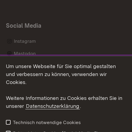
Social Media
Instagram
Mastodon
Um unsere Webseite für Sie optimal gestalten
Messenger
und verbessern zu können, verwenden wir
Social Wall
Cookies.
Youtube
Weitere Informationen zu Cookies erhalten Sie in
unserer
Datenschutzerklärung
.
Zum 
Datenschutz
Barrierefreiheit
Technisch notwendige Cookies
Kontakt
Impressum