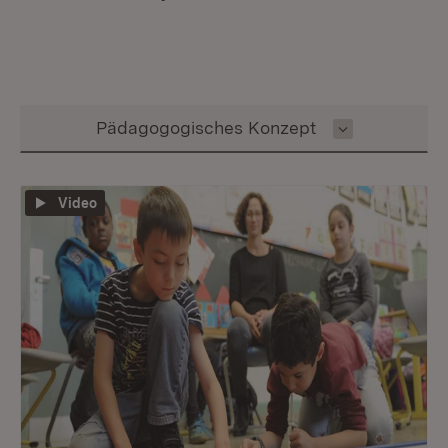
Inhalt auswählen
Pädagogogisches Konzept
Video