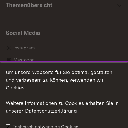
Themenübersicht
Social Media
Instagram
Mastodon
Um unsere Webseite für Sie optimal gestalten
Messenger
und verbessern zu können, verwenden wir
Social Wall
Cookies.
Youtube
Weitere Informationen zu Cookies erhalten Sie in
unserer
Datenschutzerklärung
.
Zum 
Datenschutz
Barrierefreiheit
Technisch notwendige Cookies