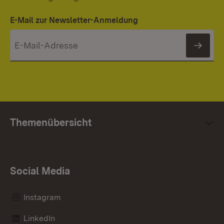
E-Mail zur Newsletter-Anmeldung
News
Themenübersicht
Social Media
Instagram
LinkedIn