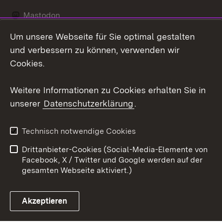
Mastodon
Um unsere Webseite für Sie optimal gestalten
Messenger
und verbessern zu können, verwenden wir
Social Wall
Cookies.
Youtube
Weitere Informationen zu Cookies erhalten Sie in
unserer
Datenschutzerklärung
.
Zum 
Datenschutz
Barrierefreiheit
Technisch notwendige Cookies
Kontakt
Impressum
Drittanbieter-Cookies (Social-Media-Elemente von
Cookies
Facebook, X / Twitter und Google werden auf der
gesamten Webseite aktiviert.)
Akzeptieren
Link zum Landesportal