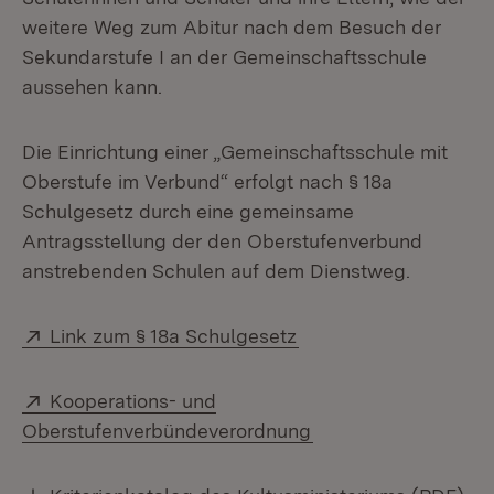
weitere Weg zum Abitur nach dem Besuch der
Sekundarstufe I an der Gemeinschaftsschule
aussehen kann.
Die Einrichtung einer „Gemeinschaftsschule mit
Oberstufe im Verbund“ erfolgt nach § 18a
Schulgesetz durch eine gemeinsame
Antragsstellung der den Oberstufenverbund
anstrebenden Schulen auf dem Dienstweg.
Extern:
(Öffnet in neuem Fens
Link zum § 18a Schulgesetz
Extern:
Kooperations- und
(Öffnet in neuem Fe
Oberstufenverbündeverordnung
Download:
(Öf