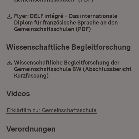
Download:
Flyer: DELF intégré – Das internationale
Diplom für französische Sprache an den
Gemeinschaftsschulen (PDF)
(Öffnet in neuem 
Wissenschaftliche Begleitforschung
Download:
Wissenschaftliche Begleitforschung der
Gemeinschaftsschule BW (Abschlussbericht
Kurzfassung)
(Öffnet in neuem Fenster)
Videos
Erklärfilm zur Gemeinschaftsschule
Verordnungen