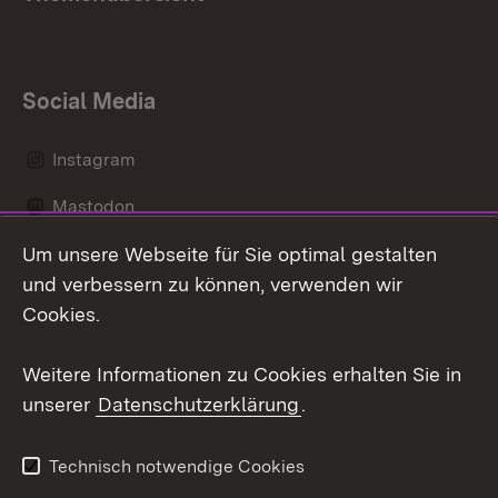
Social Media
Instagram
Mastodon
Um unsere Webseite für Sie optimal gestalten
Messenger
und verbessern zu können, verwenden wir
Social Wall
Cookies.
Youtube
Weitere Informationen zu Cookies erhalten Sie in
unserer
Datenschutzerklärung
.
Zum 
Datenschutz
Barrierefreiheit
Technisch notwendige Cookies
Kontakt
Impressum