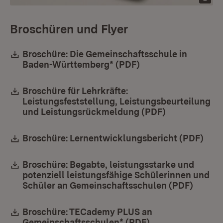
Broschüren und Flyer
Download:
Broschüre: Die Gemeinschaftsschule in
Baden-Württemberg* (PDF)
(Öffnet in neuem Fe
Download:
Broschüre für Lehrkräfte:
Leistungsfeststellung, Leistungsbeurteilung
und Leistungsrückmeldung (PDF)
(Öffnet in ne
Download:
Broschüre: Lernentwicklungsbericht (PDF)
(Öff
Download:
Broschüre: Begabte, leistungsstarke und
potenziell leistungsfähige Schülerinnen und
Schüler an Gemeinschaftsschulen (PDF)
(Öffne
Download:
Broschüre: TECademy PLUS an
Gemeinschaftsschulen* (PDF)
(Öffnet in neuem