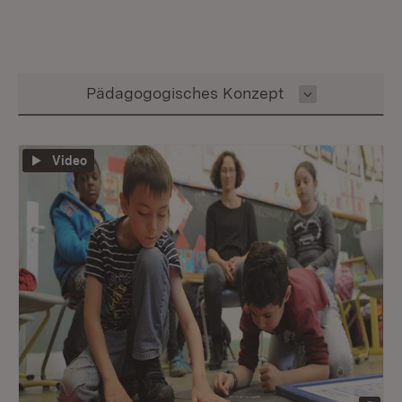
Inhalt auswählen
Pädagogogisches Konzept
Video