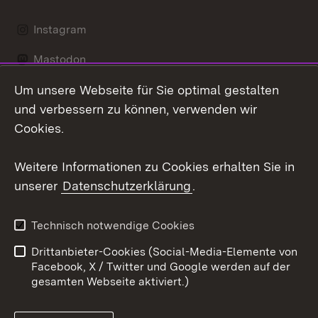
Instagram
Mastodon
Um unsere Webseite für Sie optimal gestalten
Messenger
und verbessern zu können, verwenden wir
Social Wall
Cookies.
Youtube
Weitere Informationen zu Cookies erhalten Sie in
unserer
Datenschutzerklärung
.
Zum 
Datenschutz
Barrierefreiheit
Technisch notwendige Cookies
Kontakt
Impressum
Drittanbieter-Cookies (Social-Media-Elemente von
Cookies
Facebook, X / Twitter und Google werden auf der
gesamten Webseite aktiviert.)