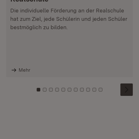
Die individuelle Förderung an der Realschule
hat zum Ziel, jede Schülerin und jeden Schüler
bestmöglich zu bilden.
Mehr
Zu Kachel: 0
Zu Kachel: 1
Zu Kachel: 2
Zu Kachel: 3
Zu Kachel: 4
Zu Kachel: 5
Zu Kachel: 6
Zu Kachel: 7
Zu Kachel: 8
Zu Kachel: 9
Zu Kachel: 10