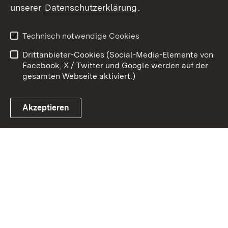
unserer
Datenschutzerklärung
.
Zum 
Datenschutz
Barrierefreiheit
Technisch notwendige Cookies
Kontakt
Impressum
Drittanbieter-Cookies (Social-Media-Elemente von
Cookies
Facebook, X / Twitter und Google werden auf der
gesamten Webseite aktiviert.)
Akzeptieren
Link zum Landesportal