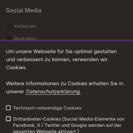
Social Media
Instagram
Mastodon
Um unsere Webseite für Sie optimal gestalten
Messenger
und verbessern zu können, verwenden wir
Social Wall
Cookies.
Youtube
Weitere Informationen zu Cookies erhalten Sie in
unserer
Datenschutzerklärung
.
Zum 
Datenschutz
Barrierefreiheit
Technisch notwendige Cookies
Kontakt
Impressum
Drittanbieter-Cookies (Social-Media-Elemente von
Cookies
Facebook, X / Twitter und Google werden auf der
gesamten Webseite aktiviert.)