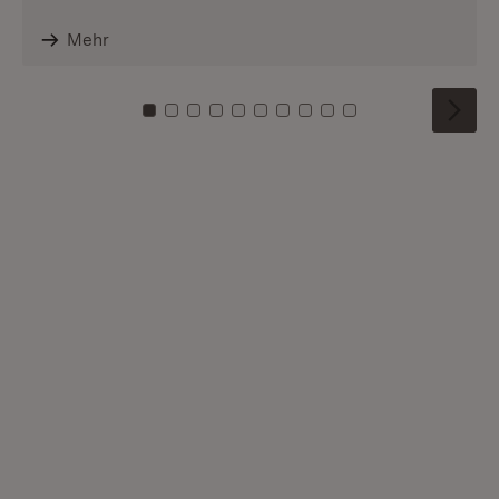
Mehr
Zu Kachel: 0
Zu Kachel: 1
Zu Kachel: 2
Zu Kachel: 3
Zu Kachel: 4
Zu Kachel: 5
Zu Kachel: 6
Zu Kachel: 7
Zu Kachel: 8
Zu Kachel: 9