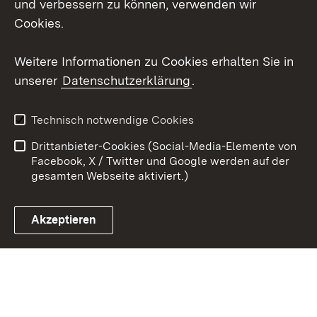
und verbessern zu können, verwenden wir
Social Wall
Cookies.
Youtube
Weitere Informationen zu Cookies erhalten Sie in
unserer
Datenschutzerklärung
.
Zum 
Datenschutz
Barrierefreiheit
Technisch notwendige Cookies
Kontakt
Impressum
Drittanbieter-Cookies (Social-Media-Elemente von
Cookies
Facebook, X / Twitter und Google werden auf der
gesamten Webseite aktiviert.)
Akzeptieren
Link zum Landesportal