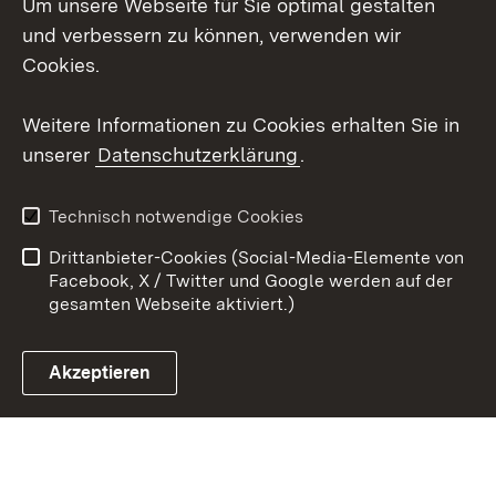
Um unsere Webseite für Sie optimal gestalten
Messenger
und verbessern zu können, verwenden wir
Social Wall
Cookies.
Youtube
Weitere Informationen zu Cookies erhalten Sie in
unserer
Datenschutzerklärung
.
Zum 
Datenschutz
Barrierefreiheit
Technisch notwendige Cookies
Kontakt
Impressum
Drittanbieter-Cookies (Social-Media-Elemente von
Cookies
Facebook, X / Twitter und Google werden auf der
gesamten Webseite aktiviert.)
Akzeptieren
Link zum Landesportal