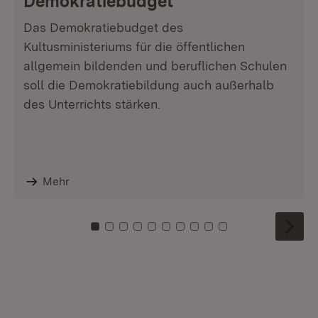
Demokratiebudget
Das Demokratiebudget des
Kultusministeriums für die öffentlichen
allgemein bildenden und beruflichen Schulen
soll die Demokratiebildung auch außerhalb
des Unterrichts stärken.
Mehr
Zu Kachel: 0
Zu Kachel: 1
Zu Kachel: 2
Zu Kachel: 3
Zu Kachel: 4
Zu Kachel: 5
Zu Kachel: 6
Zu Kachel: 7
Zu Kachel: 8
Zu Kachel: 9