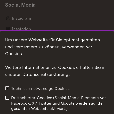
Social Media
Instagram
Mastodon
Um unsere Webseite für Sie optimal gestalten
Messenger
und verbessern zu können, verwenden wir
Social Wall
Cookies.
Youtube
Weitere Informationen zu Cookies erhalten Sie in
unserer
Datenschutzerklärung
.
Zum 
Datenschutz
Barrierefreiheit
Technisch notwendige Cookies
Kontakt
Impressum
Drittanbieter-Cookies (Social-Media-Elemente von
Cookies
Facebook, X / Twitter und Google werden auf der
gesamten Webseite aktiviert.)