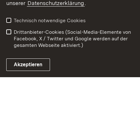
unserer
Datenschutzerklärung
.
Zum 
Datenschutz
Barrierefreiheit
Technisch notwendige Cookies
Kontakt
Impressum
Drittanbieter-Cookies (Social-Media-Elemente von
Cookies
Facebook, X / Twitter und Google werden auf der
gesamten Webseite aktiviert.)
Akzeptieren
Link zum Landesportal