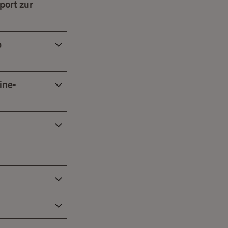
port zur
e
ine-