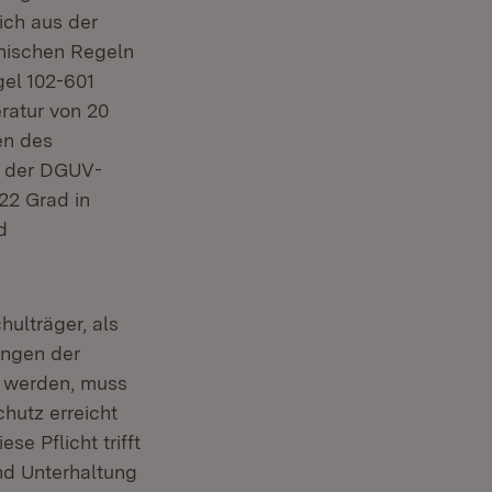
ich aus der
nischen Regeln
el 102-601
ratur von 20
en des
f der DGUV-
22 Grad in
d
ulträger, als
ungen der
t werden, muss
hutz erreicht
e Pflicht trifft
nd Unterhaltung