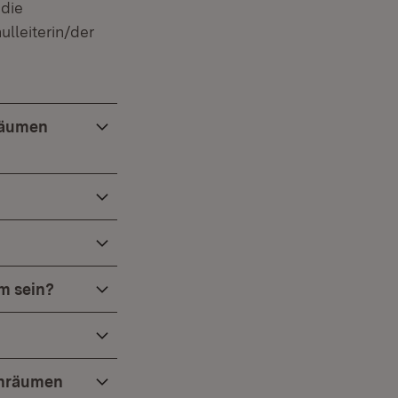
 die
lleiterin/der
räumen
m sein?
chräumen