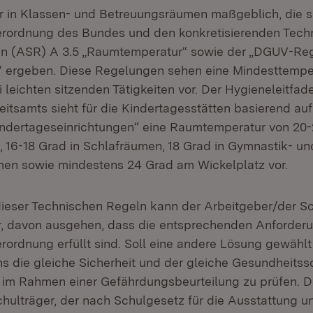
 in Klassen- und Betreuungsräumen maßgeblich, die s
erordnung des Bundes und den konkretisierenden Tech
ten (ASR) A 3.5 „Raumtemperatur“ sowie der „DGUV-Reg
“ ergeben. Diese Regelungen sehen eine Mindesttempe
 leichten sitzenden Tätigkeiten vor. Der Hygieneleitfad
tsamts sieht für die Kindertagesstätten basierend au
Kindertageseinrichtungen“ eine Raumtemperatur von 20-
16-18 Grad in Schlafräumen, 18 Grad in Gymnastik- un
n sowie mindestens 24 Grad am Wickelplatz vor.
dieser Technischen Regeln kann der Arbeitgeber/der Sch
r, davon ausgehen, dass die entsprechenden Anforder
erordnung erfüllt sind. Soll eine andere Lösung gewähl
s die gleiche Sicherheit und der gleiche Gesundheitssc
 im Rahmen einer Gefährdungsbeurteilung zu prüfen. Dies
hulträger, der nach Schulgesetz für die Ausstattung u