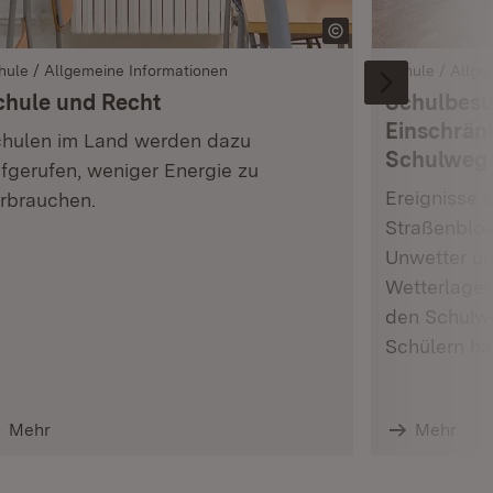
hule / Allgemeine Informationen
Schule / Allge
chule und Recht
Schulbesu
Einschrän
hulen im Land werden dazu
Schulweg
fgerufen, weniger Energie zu
Ereignisse 
rbrauchen.
Straßenbloc
Unwetter un
Wetterlage
den Schulw
Schülern ha
Mehr
Mehr