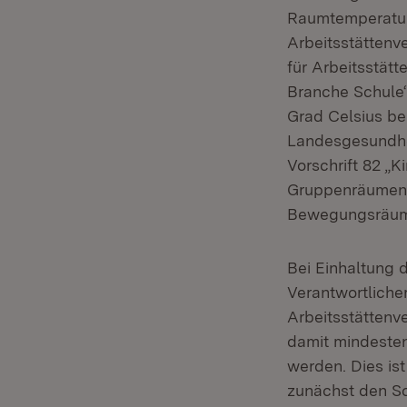
Raumtemperatur
Arbeitsstättenv
für Arbeitsstät
Branche Schule
Grad Celsius bei
Landesgesundhei
Vorschrift 82 „
Gruppenräumen, 
Bewegungsräume
Bei Einhaltung 
Verantwortliche
Arbeitsstättenv
damit mindesten
werden. Dies ist
zunächst den Sc