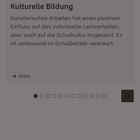
Kulturelle Bildung
Künstlerisches Arbeiten hat einen positiven
Einfluss auf das individuelle Lernverhalten,
aber auch auf die Schulkultur insgesamt. Es
ist umfassend im Schulbetrieb verankert.
Mehr
Zu Kachel: 0
Zu Kachel: 1
Zu Kachel: 2
Zu Kachel: 3
Zu Kachel: 4
Zu Kachel: 5
Zu Kachel: 6
Zu Kachel: 7
Zu Kachel: 8
Zu Kachel: 9
Zu Kachel: 10
Zu Kachel: 11