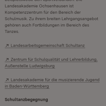
Landesakademie Ochsenhausen ist
Kompetenzzentrum für den Bereich der
Schulmusik. Zu ihrem breiten Lehrgangsangebot
gehören auch Fortbildungen im Bereich des
Tanzes.
Extern:
(Öffnet in
Landesarbeitsgemeinschaft Schultanz
Extern:
Zentrum für Schulqualität und Lehrerbildung,
(Öffnet in neuem Fenster)
Außenstelle Ludwigsburg
Extern:
Landesakademie für die musizierende Jugend
(Öffnet in neuem Fenster)
in Baden-Württemberg
Schultanzbegegnung