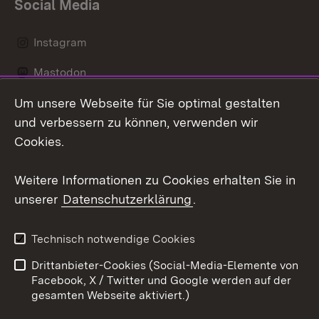
Social Media
Instagram
Mastodon
Um unsere Webseite für Sie optimal gestalten
Messenger
und verbessern zu können, verwenden wir
Social Wall
Cookies.
Youtube
Weitere Informationen zu Cookies erhalten Sie in
unserer
Datenschutzerklärung
.
Zum 
Datenschutz
Barrierefreiheit
Technisch notwendige Cookies
Kontakt
Impressum
Drittanbieter-Cookies (Social-Media-Elemente von
Cookies
Facebook, X / Twitter und Google werden auf der
gesamten Webseite aktiviert.)