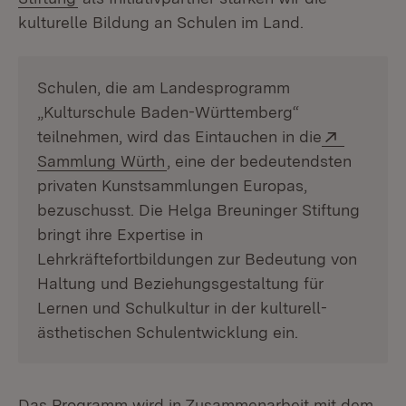
kulturelle Bildung an Schulen im Land.
Schulen, die am Landesprogramm
„Kulturschule Baden-Württemberg“
Extern:
teilnehmen, wird das Eintauchen in die
(Öffnet in neuem Fenster)
Sammlung Würth
, eine der bedeutendsten
privaten Kunstsammlungen Europas,
bezuschusst. Die Helga Breuninger Stiftung
bringt ihre Expertise in
Lehrkräftefortbildungen zur Bedeutung von
Haltung und Beziehungsgestaltung für
Lernen und Schulkultur in der kulturell-
ästhetischen Schulentwicklung ein.
Das Programm wird in Zusammenarbeit mit dem