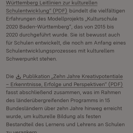
Württemberg Leitlinien zur kulturellen
(Öffnet in neuem Fenster)
Schulentwicklung“ (PDF)
bündelt die vielfältigen
Erfahrungen des Modellprojekts „Kulturschule
2020 Baden-Württemberg“, das von 2015 bis
2020 durchgeführt wurde. Sie ist bewusst auch
für Schulen entwickelt, die noch am Anfang eines
Schulentwicklungsprozesses mit kulturellem
Schwerpunkt stehen.
Download:
Die
Publikation „Zehn Jahre Kreativpotentiale
(Öff
– Erkenntnisse, Erfolge und Perspektiven“ (PDF)
fasst abschließend zusammen, was im Rahmen
des länderübergreifenden Programms in 15
Bundesländern über zehn Jahre hinweg erreicht
wurde, um kulturelle Bildung als festen
Bestandteil des Lernens und Lehrens an Schulen
zu verankern.