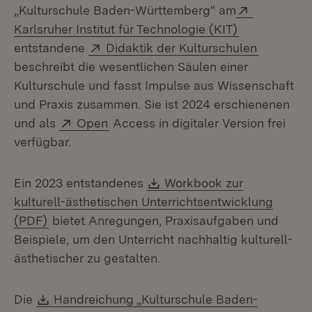
Extern:
„Kulturschule Baden-Württemberg“ am
(Öffnet in n
Karlsruher Institut für Technologie (KIT)
Extern:
(Öffnet i
entstandene
Didaktik der Kulturschulen
beschreibt die wesentlichen Säulen einer
Kulturschule und fasst Impulse aus Wissenschaft
und Praxis zusammen. Sie ist 2024 erschienenen
Extern:
(Öffnet in neuem Fenster)
und als
Open
Access in digitaler Version frei
verfügbar.
Download:
Ein 2023 entstandenes
Workbook zur
kulturell-ästhetischen Unterrichtsentwicklung
(Öffnet in neuem Fenster)
(PDF)
bietet Anregungen, Praxisaufgaben und
Beispiele, um den Unterricht nachhaltig kulturell-
ästhetischer zu gestalten.
Download:
Die
Handreichung „Kulturschule Baden-