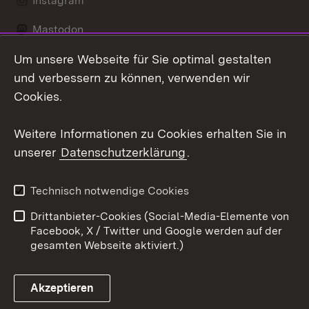
Instagram
Mastodon
Um unsere Webseite für Sie optimal gestalten
Messenger
und verbessern zu können, verwenden wir
Social Wall
Cookies.
Youtube
Weitere Informationen zu Cookies erhalten Sie in
unserer
Datenschutzerklärung
.
Zum 
Datenschutz
Barrierefreiheit
Technisch notwendige Cookies
Kontakt
Impressum
Drittanbieter-Cookies (Social-Media-Elemente von
Cookies
Facebook, X / Twitter und Google werden auf der
gesamten Webseite aktiviert.)
Akzeptieren
Link zum Landesportal