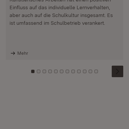
Einfluss auf das individuelle Lernverhalten,
aber auch auf die Schulkultur insgesamt. Es
ist umfassend im Schulbetrieb verankert.
Mehr
Zu Kachel: 0
Zu Kachel: 1
Zu Kachel: 2
Zu Kachel: 3
Zu Kachel: 4
Zu Kachel: 5
Zu Kachel: 6
Zu Kachel: 7
Zu Kachel: 8
Zu Kachel: 9
Zu Kachel: 10
Zu Kachel: 11