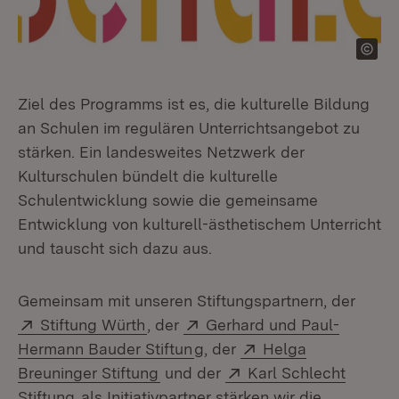
Ziel des Programms ist es, die kulturelle Bildung
an Schulen im regulären Unterrichtsangebot zu
stärken. Ein landesweites Netzwerk der
Kulturschulen bündelt die kulturelle
Schulentwicklung sowie die gemeinsame
Entwicklung von kulturell-ästhetischem Unterricht
und tauscht sich dazu aus.
Gemeinsam mit unseren Stiftungspartnern, der
Extern:
(Öffnet in neuem Fenster)
Extern:
Stiftung Würth
, der
Gerhard und Paul-
(Öffnet in neuem Fenster)
Extern:
Hermann Bauder Stiftun
g, der
Helga
(Öffnet in neuem Fenster)
Extern:
Breuninger Stiftung
und der
Karl Schlecht
(Öffnet in neuem Fenster)
Stiftung
als Initiativpartner stärken wir die