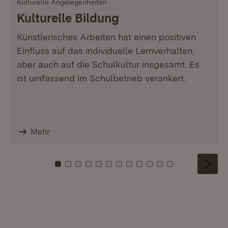
Kulturelle Angelegenheiten
Kulturelle Bildung
Künstlerisches Arbeiten hat einen positiven
Einfluss auf das individuelle Lernverhalten,
aber auch auf die Schulkultur insgesamt. Es
ist umfassend im Schulbetrieb verankert.
Mehr
Zu Kachel: 0
Zu Kachel: 1
Zu Kachel: 2
Zu Kachel: 3
Zu Kachel: 4
Zu Kachel: 5
Zu Kachel: 6
Zu Kachel: 7
Zu Kachel: 8
Zu Kachel: 9
Zu Kachel: 10
Zu Kachel: 11