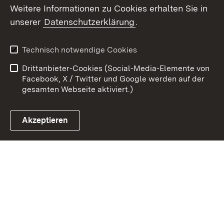
Weitere Informationen zu Cookies erhalten Sie in
unserer
Datenschutzerklärung
.
Zum 
Datenschutz
Barrierefreiheit
Technisch notwendige Cookies
Kontakt
Impressum
Drittanbieter-Cookies (Social-Media-Elemente von
Cookies
Facebook, X / Twitter und Google werden auf der
gesamten Webseite aktiviert.)
Akzeptieren
Link zum Landesportal